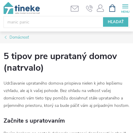
Prejsť
NÁKUPN
KOŠÍK
na
obsah
HĽADAŤ
Domácnosť
5 tipov pre uprataný domov
(natrvalo)
Udržiavanie uprataného domova prispieva nielen k jeho lepšiemu
vzhľadu, ale aj k vašej pohode. Bez ohľadu na veľkosť vašej
domácnosti vám tieto tipy pomôžu dosiahnuť stále uprataného a
príjemného priestoru, ktorý sa bude páčiť vám aj prípadným hosťom.
Začnite s upratovaním