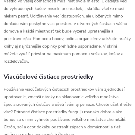
Všetko vo vašej domácnosti musí mať svoje miesto. Ukladajte veci
do vyhradených košov, misiek, priehradiek,... skrátka všetko musí
niekam patriť. Udržiavanie vecí dostupných, ale uložených mimo
dohľadu vám poskytne viac priestoru v otvorených častiach vášho
domova a každá miestnosť tak bude vyzerať upratanejšia a
priestrannejšia. Pomocou boxov, políc a organizérov udržujte hračky,
knihy aj najrôznejšie doplnky prehľadne usporiadané. V skrini
môžete využiť priestor na maximum pomocou vešiakov, košov a
rozdeľovačov.
Viacúčelové čistiace prostriedky
Používanie viacúčelových čistiacich prostriedkov vám zjednoduší
upratovanie, zmenší nároky na skladovanie veľkého množstva
špecializovaných čističov a ušetrí vám aj peniaze. Chcete ušetriť ešte
viac? Prírodné čistiace prostriedky fungujú rovnako dobre a ako
bonus sa s nimi vyhnete používaniu veľkého množstva chemikálií.
Citrón, soľ a ocot dokážu odstrániť zápach v domácnosti a tiež
udržia na uzde nepozvaných škodcov.