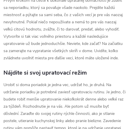
Prvým krokom na ceste k dokonale upratanej domácnosti je zbaviť
sa neporiadku, ktorý sa povaľuje všade naokolo. Prejdite každú
miestnosť a pýtajte sa sami seba, čo z vašich vecí je pre vás naozaj
nevyhnutné. Pokiaľ niečo nepoužívate a nemá to pre vás naozaj
veľkú citovú hodnotu, zvážte, či to darovať, predať, alebo vyhodiť.
Vytvoríte si tak viac voľného priestoru a každé nasledujúce
upratovanie už bude jednoduchšie. Neviete, kde začať? Na začiatku
sa zamerajte na vypratanie všetkých skríň v dome. Uvidíte, koľko
zvládnete uvoľniť miesta pre ďalšie veci, ktoré máte uložené inde.
Nájdite si svoj upratovací režim
Urobiť si doma poriadok je jedna vec, udržať ho, je druhá. Na
udržanie poriadku je potrebné zaviesť upratovaciu rutinu. Je jedno, či
budete robiť menšie upratovanie niekoľkokrát denne alebo veľké raz
za týždeň. Rozhodnutie je na vás. Ale potom už musíte byť
dôslední. Zaraďte do svojej rutiny rýchle činnosti, ako je stlanie
postele, utieranie kuchynskej linky alebo pranie bielizne. Zavedenie
rutiny vám pomôže nastaviť tempo, ktoré je na udržanie upratanej