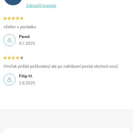
Zobraziť recenzie
všetko v poriadku
Pavol
9.7.2025
Hrnček prišiel poškodený ale po nahlásení poslal obchod nový
Filip H.
1.6.2025
Z
á
p