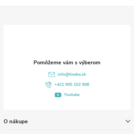
Z
á
p
ä
t
info
@
tineke.sk
i
+421 905 102 908
Youtube
e
O nákupe