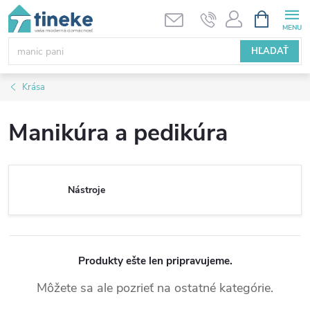
Prejsť
NÁKUPN
KOŠÍK
na
obsah
HĽADAŤ
Krása
Manikúra a pedikúra
Nástroje
Produkty ešte len pripravujeme.
Môžete sa ale pozrieť na ostatné kategórie.