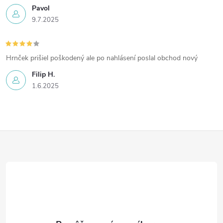
v
Pavol
9.7.2025
ý
p
Hrnček prišiel poškodený ale po nahlásení poslal obchod nový
i
Filip H.
s
1.6.2025
u
Z
á
p
ä