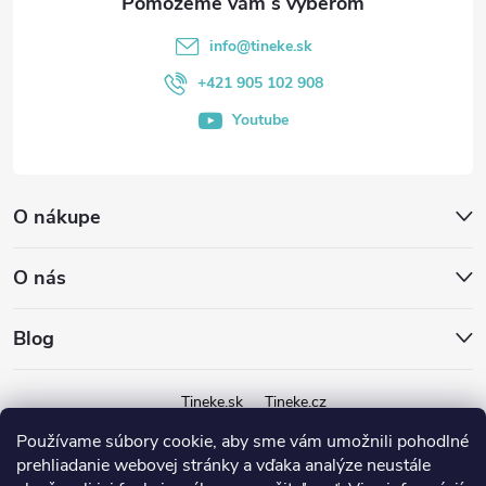
t
info
@
tineke.sk
i
+421 905 102 908
Youtube
e
O nákupe
O nás
Blog
Tineke.sk
Tineke.cz
Používame súbory cookie, aby sme vám umožnili pohodlné
prehliadanie webovej stránky a vďaka analýze neustále