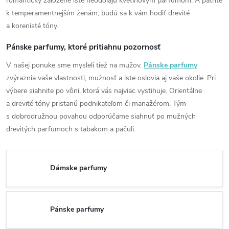
romanticky založené iste neodolajú kvetinovým parfumom. A patríte
k temperamentnejším ženám, budú sa k vám hodiť drevité
a korenisté tóny.
Pánske parfumy, ktoré pritiahnu pozornosť
V našej ponuke sme mysleli tiež na mužov.
Pánske parfumy
zvýraznia vaše vlastnosti, mužnosť a iste oslovia aj vaše okolie. Pri
výbere siahnite po vôni, ktorá vás najviac vystihuje. Orientálne
a drevité tóny pristanú podnikateľom či manažérom. Tým
s dobrodružnou povahou odporúčame siahnuť po mužných
drevitých parfumoch s tabakom a pačuli.
Dámske parfumy
Pánske parfumy