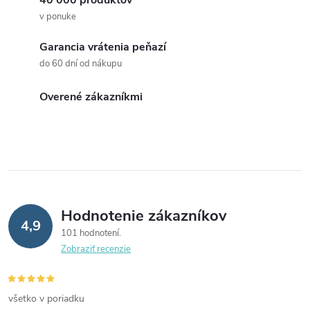
v
á
v
v ponuke
d
Garancia vrátenia peňazí
a
do 60 dní od nákupu
c
Overené zákazníkmi
i
e
p
r
Hodnotenie zákazníkov
4,9
v
101 hodnotení
Zobraziť recenzie
k
y
všetko v poriadku