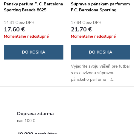
s
e
Pánsky parfum F. C. Barcelona
Súprava s pánskym parfumom
Sporting Brands 8625
F.C. Barcelona Sporting
p
(toaletná voda) 100 ml
Brands 244.151 (2 pcs) 2 ks
p
14,31 € bez DPH
17,64 € bez DPH
r
17,60 €
21,70 €
r
Momentálne nedostupné
Momentálne nedostupné
o
o
DO KOŠÍKA
DO KOŠÍKA
d
d
Vyjadrite svoju vášeň pre futbal
u
s exkluzívnou súpravou
u
pánskeho parfumu F.C.
k
Barcelona Sporting Brands!
Táto elegantná dvojdielna sada
k
je ideálnym darčekom pre
t
O
každého fanúšika...
t
v
Doprava zdarma
o
nad 100 €
o
l
40 000 produktov