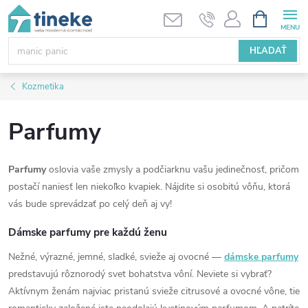
Prejsť
NÁKUPN
KOŠÍK
na
obsah
HĽADAŤ
Kozmetika
Parfumy
Parfumy
oslovia vaše zmysly a podčiarknu vašu jedinečnosť, pričom
postačí naniesť len niekoľko kvapiek. Nájdite si osobitú vôňu, ktorá
vás bude sprevádzať po celý deň aj vy!
Dámske parfumy pre každú ženu
Nežné, výrazné, jemné, sladké, svieže aj ovocné —
dámske parfumy
predstavujú rôznorodý svet bohatstva vôní. Neviete si vybrať?
Aktívnym ženám najviac pristanú svieže citrusové a ovocné vône, tie