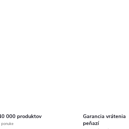
s
u
40 000 produktov
Garancia vrátenia
peňazí
v ponuke