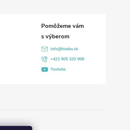
info
@
tineke.sk
+421 905 102 908
Youtube