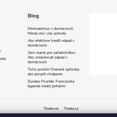
Blog
Minimalizmus v domácnosti:
Menej vecí, viac pohody
Ako efektívne triediť odpad v
domácnosti
y
Zero waste pre začiatočníkov:
Ako zredukovať odpad v
hodu
domácnosti
Ticho prosím! Overené spôsoby,
ako poraziť chrápanie
Duralex Picardie: Francúzska
legenda medzi pohármi
Tineke.sk
Tineke.cz