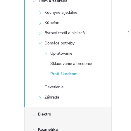
Dom a záhrada
n
Kuchyne a jedálne
ý
Kúpeľne
p
Bytový textil a bielizeň
1
Domáce potreby
a
Upratovanie
n
Skladovanie a triedenie
Proti škodcom
e
i
i
Osvetlenie
l
Záhrada
Elektro
Kozmetika