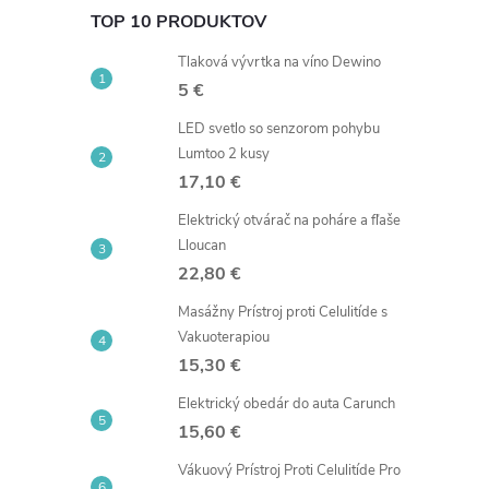
TOP 10 PRODUKTOV
i
Tlaková vývrtka na víno Dewino
5 €
LED svetlo so senzorom pohybu
Lumtoo 2 kusy
r
17,10 €
Elektrický otvárač na poháre a fľaše
Lloucan
22,80 €
Masážny Prístroj proti Celulitíde s
Vakuoterapiou
15,30 €
Elektrický obedár do auta Carunch
15,60 €
i
Vákuový Prístroj Proti Celulitíde Pro