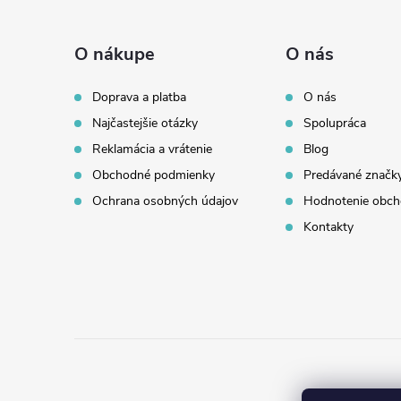
Z
á
O nákupe
O nás
p
Doprava a platba
O nás
Najčastejšie otázky
Spolupráca
ä
Reklamácia a vrátenie
Blog
t
Obchodné podmienky
Predávané značk
Ochrana osobných údajov
Hodnotenie obc
i
Kontakty
e