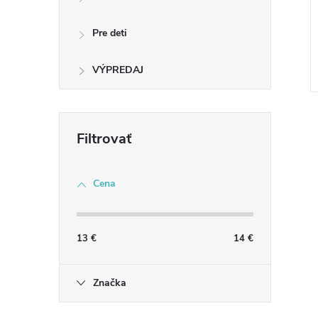
Pre deti
VÝPREDAJ
Cena
l
13
€
14
€
Značka