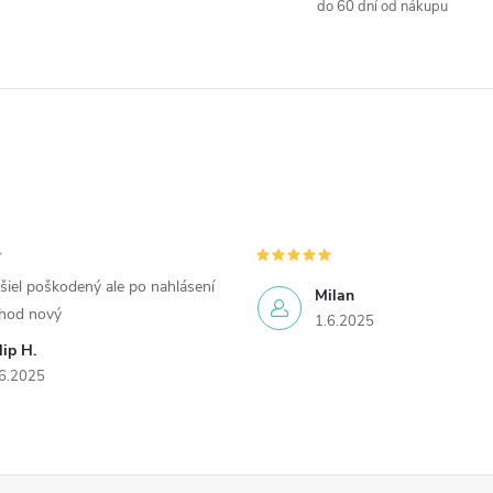
do 60 dní od nákupu
šiel poškodený ale po nahlásení
Milan
chod nový
1.6.2025
lip H.
6.2025