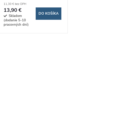
r
11,30 € bez DPH
o
13,90 €
o
DO KOŠÍKA
Skladom
d
(dodanie 5-10
d
pracovných dní)
u
u
k
O
k
t
v
t
o
o
á
v
v
d
a
c