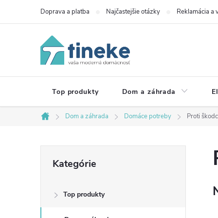
Prejsť
Doprava a platba
Najčastejšie otázky
Reklamácia a v
na
obsah
Top produkty
Dom a záhrada
E
Dom a záhrada
Domáce potreby
Proti škod
Domov
B
Preskočiť
Kategórie
kategórie
o
Top produkty
č