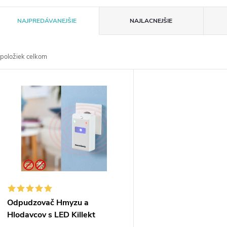
R
NAJPREDÁVANEJŠIE
NAJLACNEJŠIE
a
položiek celkom
d
V
e
ý
n
p
e
s
p
p
Odpudzovač Hmyzu a
r
Hlodavcov s LED Killekt