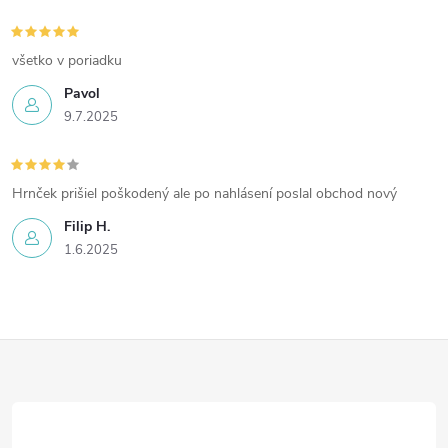
všetko v poriadku
Pavol
9.7.2025
Hrnček prišiel poškodený ale po nahlásení poslal obchod nový
Filip H.
1.6.2025
Z
á