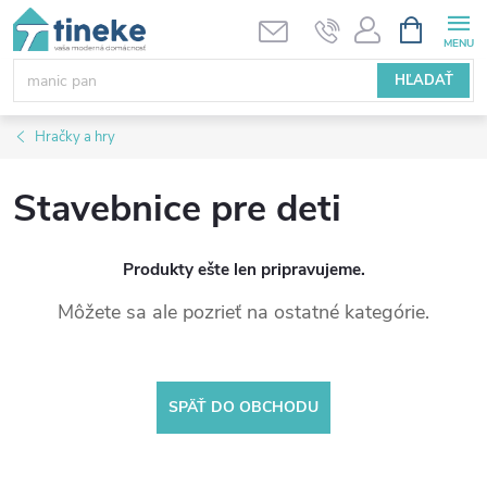
Prejsť
NÁKUPN
KOŠÍK
na
obsah
HĽADAŤ
Hračky a hry
Stavebnice pre deti
Produkty ešte len pripravujeme.
Môžete sa ale pozrieť na ostatné kategórie.
SPÄŤ DO OBCHODU