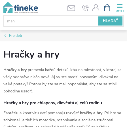
Prejsť
NÁKUPN
KOŠÍK
na
obsah
HĽADAŤ
Pre deti
Hračky a hry
Hračky a hry
premenia každú detskú izbu na miestnosť, v ktorej sa
vždy odohráva niečo nové. Aj vy ste medzi pozvanými divákmi na
veľké preteky? Potom by ste sa mali poponáhľať, aby ste sa stihli
pohodlne usadiť.
Hračky a hry pre chlapcov, dievčatá aj celú rodinu
Fantáziu a kreativitu detí pomáhajú rozvíjať
hračky a hry
. Pri hre sa
zdokonaľuje tiež ich motorika, rozprávanie a sociálne zručnosti.