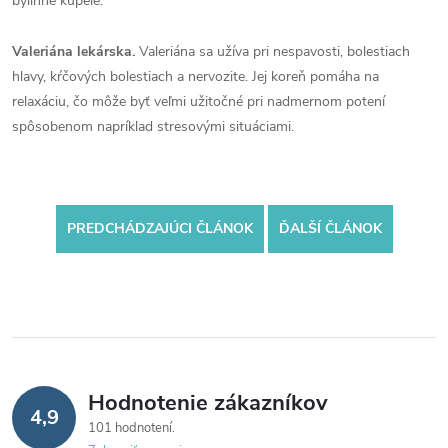
bylinné kúpele.
Valeriána lekárska.
Valeriána sa užíva pri nespavosti, bolestiach
hlavy, kŕčových bolestiach a nervozite. Jej koreň pomáha na
relaxáciu, čo môže byť veľmi užitočné pri nadmernom potení
spôsobenom napríklad stresovými situáciami.
PREDCHÁDZAJÚCI ČLÁNOK
ĎALŠÍ ČLÁNOK
Hodnotenie zákazníkov
4,9
101 hodnotení