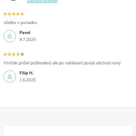
Zobraziť recenzie
všetko v poriadku
Pavol
9.7.2025
Hrnček prišiel poškodený ale po nahlásení poslal obchod nový
Filip H.
1.6.2025
Z
á
p
ä