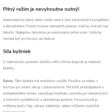
Pitný režim je nevyhnutne nutný!
Nedostatočný pitný režim môže viesť k sérii zdravotných komplikácií
a dehydratácii. Pokiaľ chceme obmedziť potenie, mali by sme piť viac
tekutín. Najlepšou tekutinou je samozrejme pitná voda. Voda by
nemala byť ani horúca, ani ľadová.
Sila byliniek
S nadmerným potením dokážu veľmi účinne bojovať aj niektoré
bylinky.
Šalvia.
Táto bylinka má množstvo využití. Používa sa nielen v
kuchyni pri varení, ale aj v zdravotníctve. Má totiž protizápalové a
antibakteriálne účinky, zabraňuje hnačkám, pomáha pri žalúdočných
a črevných problémoch a obmedzuje potenie. Konzumovať ju
môžeme buď v čaji, odvare, tabletách, alebo môžeme vyskúšať