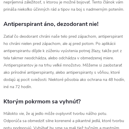
nepríjemná záležitosť, s ktorou je možné bojovať. Tento článok vám
prináša niekoľko účinných rád a tipov na boj s nadmerným potením.
Antiperspirant áno, dezodorant nie!
Zatiaľ čo deodorant chráni naše telo pred zápachom, antiperspirant
ho chráni nielen pred zápachom, ale aj pred potom. Po aplikácii
antiperspirantu dôjde k zúženiu vyústenia potnej žľazy, takže pot z
tela takmer neodchádza, alebo odchádza v obmedzenej miere.
Antiperspirantov je na trhu veľké množstvo. Môžeme si zaobstarať
ako prírodné antiperspiranty, alebo antiperspiranty s vôňou, ktoré
dodajú aj pocit sviežosti. Niektoré pôsobia ako ochrana na 48 hodín,
iné na 72 hodín.
Ktorým pokrmom sa vyhnúť?
Málokto vie, že aj jedlo môže ovplyvniť tvorbu nášho potu.
Odporúča sa obmedziť silne korenené a pikantné jedlá, ktoré tvorbu
potu podporujú. Vyhýbať by sme sa mali tiež tučným a mastným