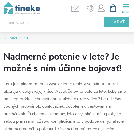
Prejsť
NÁKUPN
KOŠÍK
na
obsah
HĽADAŤ
Kozmetika
Nadmerné potenie v lete? Je
možné s ním účinne bojovať!
Leto je v plnom prúde a vysoké letné teploty sa nám tento rok
ukazujú v celej svojej kráse. Avšak čo by to bolo za leto, keby sme
boli nepretržite schovaní doma, alebo niekde v tieni? Leto je čas
vodných radovánok, opaľovačiek, dovoleniek, cestovania a
prechádzok. Či chceme, alebo nie, leto a vysoké letné teploty so
sebou prináša množstvo komplikácií, a to v podobe dehydratácie,
alebo nadmerného potenia. Práve nadmerné potenie je veľmi