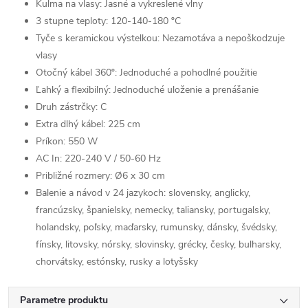
Kulma na vlasy: Jasné a vykreslené vlny
3 stupne teploty: 120-140-180 ºC
Tyče s keramickou výstelkou: Nezamotáva a nepoškodzuje
vlasy
Otočný kábel 360º: Jednoduché a pohodlné použitie
Ľahký a flexibilný: Jednoduché uloženie a prenášanie
Druh zástrčky: C
Extra dlhý kábel: 225 cm
Príkon: 550 W
AC In: 220-240 V / 50-60 Hz
Približné rozmery: Ø6 x 30 cm
Balenie a návod v 24 jazykoch: slovensky, anglicky,
francúzsky, španielsky, nemecky, taliansky, portugalsky,
holandsky, poľsky, maďarsky, rumunsky, dánsky, švédsky,
fínsky, litovsky, nórsky, slovinsky, grécky, česky, bulharsky,
chorvátsky, estónsky, rusky a lotyšsky
Parametre produktu