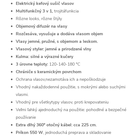
Elektrický kefový sušič vlasov
Multifunkčný 3 v 1,
trojitáfunkcia
Rôzne looks, rôzne štýly
Objemový difuzér na vlasy
Rozčesáva, vysušuje a dodáva vlasom objem
Vlasy jemné, pružné, s objemom a leskom.
Vlasový styler: jemné a prirodzené vlny
Kulma: silné a výrazné kučery
3 úrovne teploty:
120-140-180 ºC
Chrániče s keramickým povrchom
Ochrana vlasov,nezamotáva ich a nepoškodzuje
Vhodný nakaždodenné použitie, s mokrými alebo suchými
vlasmi.
Vhodný pre všetkytypy vlasov, proti krepovateniu
Veľmi ľahký ajednoduchý na použitie: pohodlné a bezpečné
používanie
Extra dlhý 360º otočný kábel: cca 225 cm.
Príkon 550 W
, jednoduchá preprava a skladovanie