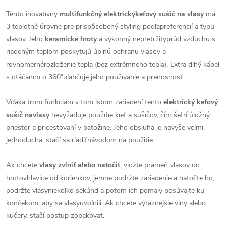
Tento inovatívny
multifunkčný elektrickýkefový sušič na vlasy
má
3 teplotné úrovne pre prispôsobený styling podľapreferencií a typu
vlasov. Jeho
keramické hroty
a výkonný nepretržitýprúd vzduchu s
riadeným teplom poskytujú úplnú ochranu vlasov a
rovnomernérozloženie tepla (bez extrémneho tepla). Extra dlhý kábel
s otáčaním o 360ºuľahčuje jeho používanie a prenosnosť.
Vďaka trom funkciám v tom istom zariadení tento
elektrický kefový
sušič navlasy
nevyžaduje použitie kief a sušičov, čím šetrí úložný
priestor a pricestovaní v batožine. Jeho obsluha je navyše veľmi
jednoduchá, stačí sa riadiťnávodom na použitie.
Ak chcete
vlasy zvlniť alebo natočiť
, vložte prameň vlasov do
hrotovhlavice od korienkov, jemne podržte zariadenie a natočte ho,
podržte vlasyniekoľko sekúnd a potom ich pomaly posúvajte ku
končekom, aby sa vlasyuvoľnili. Ak chcete výraznejšie vlny alebo
kučery, stačí postup zopakovať.