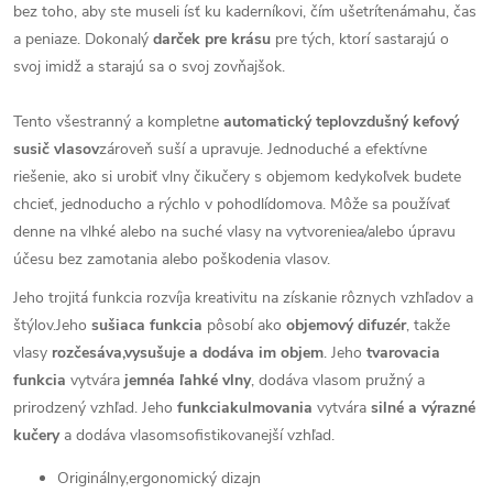
bez toho, aby ste museli ísť ku kaderníkovi, čím ušetrítenámahu, čas
a peniaze. Dokonalý
darček pre krásu
pre tých, ktorí sastarajú o
svoj imidž a starajú sa o svoj zovňajšok.
Tento všestranný a kompletne
automatický teplovzdušný kefový
susič vlasov
zároveň suší a upravuje. Jednoduché a efektívne
riešenie, ako si urobiť vlny čikučery s objemom kedykoľvek budete
chcieť, jednoducho a rýchlo v pohodlídomova. Môže sa používať
denne na vlhké alebo na suché vlasy na vytvoreniea/alebo úpravu
účesu bez zamotania alebo poškodenia vlasov.
Jeho trojitá funkcia rozvíja kreativitu na získanie rôznych vzhľadov a
štýlov.Jeho
sušiaca funkcia
pôsobí ako
objemový difuzér
, takže
vlasy
rozčesáva,vysušuje a dodáva im objem
. Jeho
tvarovacia
funkcia
vytvára
jemnéa ľahké vlny
, dodáva vlasom pružný a
prirodzený vzhľad. Jeho
funkciakulmovania
vytvára
silné a výrazné
kučery
a dodáva vlasomsofistikovanejší vzhľad.
Originálny,ergonomický dizajn