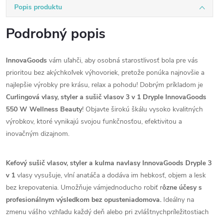
Popis produktu
Podrobný popis
InnovaGoods
vám uľahči, aby osobná starostlivosť bola pre vás
prioritou bez akýchkoľvek výhovoriek, pretože ponúka najnovšie a
najlepšie výrobky pre krásu, relax a pohodu! Dobrým príkladom je
Curlingová vlasy, styler a sušič vlasov 3 v 1 Dryple InnovaGoods
550 W Wellness Beauty
! Objavte širokú škálu vysoko kvalitných
výrobkov, ktoré vynikajú svojou funkčnosťou, efektivitou a
inovačným dizajnom.
Kefový sušič vlasov, styler a kulma navlasy InnovaGoods Dryple 3
v 1
vlasy vysušuje, vlní anatáča a dodáva im hebkosť, objem a lesk
bez krepovatenia. Umožňuje vámjednoducho robiť r
ôzne účesy s
profesionálnym výsledkom bez opusteniadomova.
Ideálny na
zmenu vášho vzhľadu každý deň alebo pri zvláštnychpríležitostiach