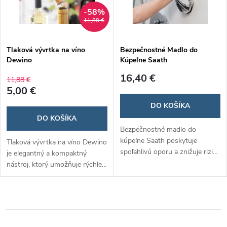
-58%
11,88 €
Tlaková vývrtka na víno
Bezpečnostné Madlo do
Dewino
Kúpeľne Saath
16,40 €
11,88 €
5,00 €
DO KOŠÍKA
DO KOŠÍKA
Bezpečnostné madlo do
kúpeľne Saath poskytuje
Tlaková vývrtka na víno Dewino
spoľahlivú oporu a znižuje riziko
je elegantný a kompaktný
pošmyknutia v mokrom
nástroj, ktorý umožňuje rýchle
prostredí. Jednoduchá inštalácia
a bezpečné otváranie fliaš bez
pomocou prísaviek umožňuje
rizika poškodenia korku. Jej
pevné upevnenie na hladké
inovatívny dizajn zaručuje
povrchy bez potreby vŕtania.
jednoduché použitie a je
Ideálne pre seniorov, deti a
ideálnym darčekom pre