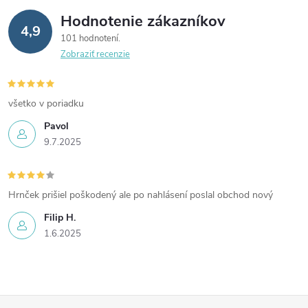
osoby so zníženou
milovníkov vína. ​
Hodnotenie zákazníkov
pohyblivosťou.​
4,9
101 hodnotení
Zobraziť recenzie
všetko v poriadku
Pavol
9.7.2025
Hrnček prišiel poškodený ale po nahlásení poslal obchod nový
Filip H.
1.6.2025