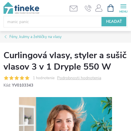
Prejsť
NÁKUPN
KOŠÍK
na
obsah
HĽADAŤ
Fény, kulmy a žehličky na vlasy
Curlingová vlasy, styler a sušič
vlasov 3 v 1 Dryple 550 W
Podrobnosti hodnotenia
1 hodnotenie
Kód:
YV0103343