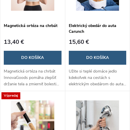
Magnetická ortéza na chrbát
Elektrický obedár do auta
Carunch
13,40 €
15,60 €
DO KOŠÍKA
DO KOŠÍKA
Magnetická ortéza na chrbát
Užite si teplé domáce jedlo
InnovaGoods pomáha zlepšiť
kdekoľvek na cestách s
držanie tela a zmierniť bolesti
elektrickým obedárom do auta
chrbta pomocou 12
Carunch! Stačí ho pripojiť do
Výpredaj
zabudovaných magnetov a
zásuvky v aute a jedlo sa ohreje
ergonomického dizajnu. Je
rýchlo a jednoducho. Perfektné
nastaviteľná, pohodlná a
riešenie pre vodičov,
diskrétna pod oblečením,
cestovateľov a pracujúcich v
vhodná pre každodenné
teréne.
nosenie.