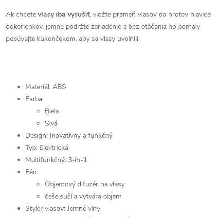
Ak chcete
vlasy iba vysušiť
, vložte prameň vlasov do hrotov hlavice
odkorienkov, jemne podržte zariadenie a bez otáčania ho pomaly
posúvajte kukončekom, aby sa vlasy uvoľnili.
Materiál: ABS
Farba:
Biela
Sivá
Design: Inovatívny a funkčný
Typ: Elektrická
Multifunkčný: 3-in-1
Fén:
Objemový difuzér na vlasy
češe,sučí a vytvára objem
Styler vlasov: Jemné vlny