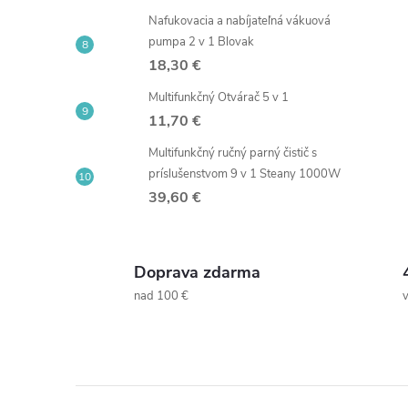
Nafukovacia a nabíjateľná vákuová
pumpa 2 v 1 Blovak
18,30 €
Multifunkčný Otvárač 5 v 1
11,70 €
Multifunkčný ručný parný čistič s
príslušenstvom 9 v 1 Steany 1000W
39,60 €
Doprava zdarma
nad 100 €