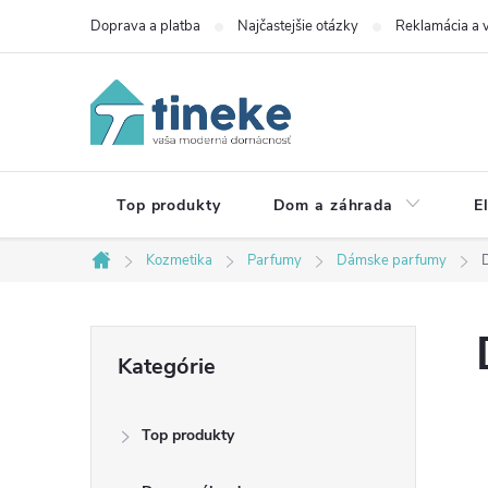
Prejsť
Doprava a platba
Najčastejšie otázky
Reklamácia a v
na
obsah
Top produkty
Dom a záhrada
E
Kozmetika
Parfumy
Dámske parfumy
Domov
B
Preskočiť
Kategórie
kategórie
o
Top produkty
č