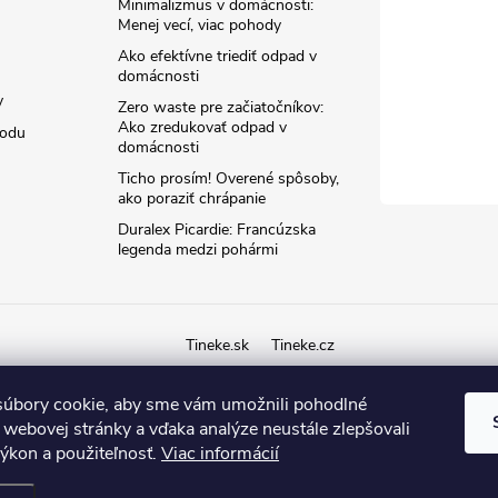
Minimalizmus v domácnosti:
Menej vecí, viac pohody
Ako efektívne triediť odpad v
domácnosti
y
Zero waste pre začiatočníkov:
Ako zredukovať odpad v
hodu
domácnosti
Ticho prosím! Overené spôsoby,
ako poraziť chrápanie
Duralex Picardie: Francúzska
legenda medzi pohármi
Tineke.sk
Tineke.cz
úbory cookie, aby sme vám umožnili pohodlné
 webovej stránky a vďaka analýze neustále zlepšovali
 výkon a použiteľnosť.
Viac informácií