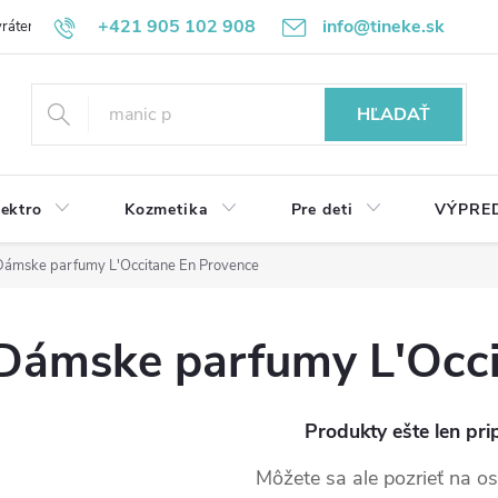
+421 905 102 908
info@tineke.sk
rátenie
Obchodné podmienky
Ochrana osobných údajov
HĽADAŤ
lektro
Kozmetika
Pre deti
VÝPRE
Dámske parfumy L'Occitane En Provence
Dámske parfumy L'Occi
Produkty ešte len pri
Môžete sa ale pozrieť na os