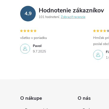
Hodnotenie zákazníkov
4,9
101 hodnotení
Zobraziť recenzie
všetko v poriadku
Hrnček pri
poslal ob
Pavol
9.7.2025
Fi
1.
Z
á
O nákupe
O nás