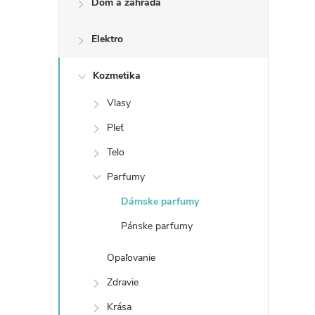
Dom a záhrada
n
Elektro
ý
p
Kozmetika
Vlasy
a
Pleť
n
Telo
Parfumy
e
Dámske parfumy
l
Pánske parfumy
Opaľovanie
Zdravie
Krása