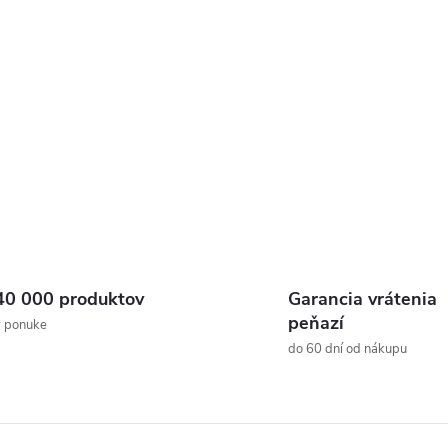
40 000 produktov
Garancia vrátenia
peňazí
v ponuke
do 60 dní od nákupu