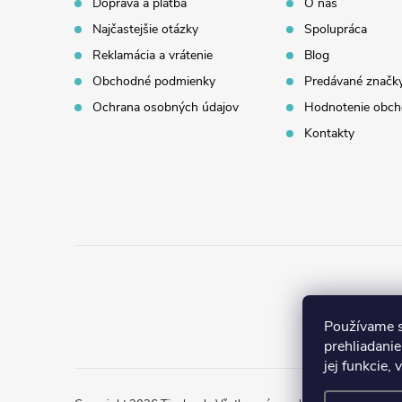
p
Doprava a platba
O nás
Najčastejšie otázky
Spolupráca
ä
Reklamácia a vrátenie
Blog
t
Obchodné podmienky
Predávané značk
Ochrana osobných údajov
Hodnotenie obc
i
Kontakty
e
Používame s
prehliadanie
jej funkcie,