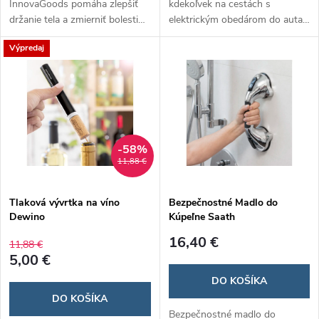
InnovaGoods pomáha zlepšiť
kdekoľvek na cestách s
držanie tela a zmierniť bolesti
elektrickým obedárom do auta
chrbta pomocou 12
Carunch! Stačí ho pripojiť do
Výpredaj
zabudovaných magnetov a
zásuvky v aute a jedlo sa ohreje
ergonomického dizajnu. Je
rýchlo a jednoducho. Perfektné
nastaviteľná, pohodlná a
riešenie pre vodičov,
diskrétna pod oblečením,
cestovateľov a pracujúcich v
vhodná pre každodenné
teréne.
nosenie.
-58%
11,88 €
Tlaková vývrtka na víno
Bezpečnostné Madlo do
Dewino
Kúpeľne Saath
16,40 €
11,88 €
5,00 €
DO KOŠÍKA
DO KOŠÍKA
Bezpečnostné madlo do