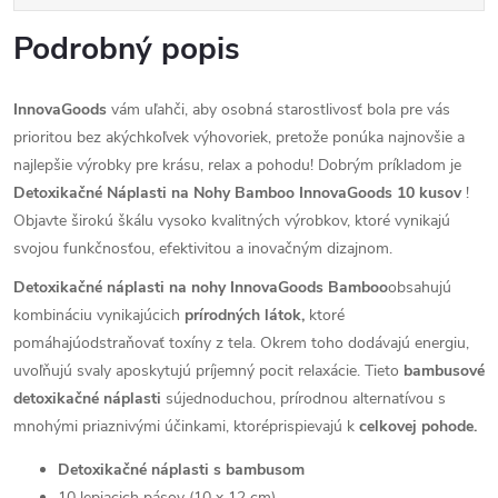
Podrobný popis
InnovaGoods
vám uľahči, aby osobná starostlivosť bola pre vás
prioritou bez akýchkoľvek výhovoriek, pretože ponúka najnovšie a
najlepšie výrobky pre krásu, relax a pohodu! Dobrým príkladom je
Detoxikačné Náplasti na Nohy Bamboo InnovaGoods 10 kusov
!
Objavte širokú škálu vysoko kvalitných výrobkov, ktoré vynikajú
svojou funkčnosťou, efektivitou a inovačným dizajnom.
Detoxikačné náplasti na nohy InnovaGoods Bamboo
obsahujú
kombináciu vynikajúcich
prírodných látok,
ktoré
pomáhajúodstraňovať toxíny z tela. Okrem toho dodávajú energiu,
uvoľňujú svaly aposkytujú príjemný pocit relaxácie. Tieto
bambusové
detoxikačné náplasti
sújednoduchou, prírodnou alternatívou s
mnohými priaznivými účinkami, ktoréprispievajú k
celkovej pohode.
Detoxikačné náplasti s bambusom
10 lepiacich pásov (10 x 12 cm)