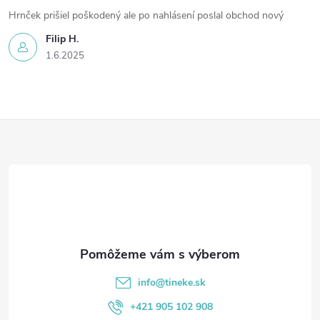
Hrnček prišiel poškodený ale po nahlásení poslal obchod nový
Filip H.
1.6.2025
Z
á
p
ä
t
info
@
tineke.sk
i
+421 905 102 908