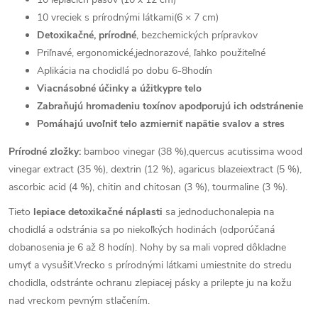
10 vreciek s prírodnými látkami(6 × 7 cm)
Detoxikačné, prírodné
, bezchemických prípravkov
Priľnavé, ergonomické,jednorazové, ľahko použiteľné
Aplikácia na chodidlá po dobu 6-8hodín
Viacnásobné účinky a úžitkypre telo
Zabraňujú hromadeniu toxínov apodporujú ich odstránenie
Pomáhajú uvoľniť telo azmierniť napätie svalov a stres
Prírodné zložky:
bamboo vinegar (38 %),quercus acutissima wood
vinegar extract (35 %), dextrin (12 %), agaricus blazeiextract (5 %),
ascorbic acid (4 %), chitin and chitosan (3 %), tourmaline (3 %).
Tieto
lepiace detoxikačné náplasti
sa jednoduchonalepia na
chodidlá a odstránia sa po niekoľkých hodinách (odporúčaná
dobanosenia je 6 až 8 hodín). Nohy by sa mali vopred dôkladne
umyť a vysušiť.Vrecko s prírodnými látkami umiestnite do stredu
chodidla, odstránte ochranu zlepiacej pásky a prilepte ju na kožu
nad vreckom pevným stlačením.