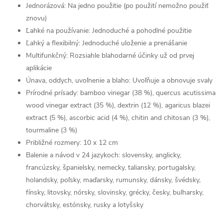
Jednorázová: Na jedno použitie (po použití nemožno použiť
znovu)
Ľahké na používanie: Jednoduché a pohodlné použitie
Ľahký a flexibilný: Jednoduché uloženie a prenášanie
Multifunkčný: Rozsiahle blahodarné účinky už od prvej
aplikácie
Únava, oddych, uvoľnenie a blaho: Uvoľňuje a obnovuje svaly
Prírodné prísady: bamboo vinegar (38 %), quercus acutissima
wood vinegar extract (35 %), dextrin (12 %), agaricus blazei
extract (5 %), ascorbic acid (4 %), chitin and chitosan (3 %),
tourmaline (3 %)
Približné rozmery: 10 x 12 cm
Balenie a návod v 24 jazykoch: slovensky, anglicky,
francúzsky, španielsky, nemecky, taliansky, portugalsky,
holandsky, poľsky, maďarsky, rumunsky, dánsky, švédsky,
fínsky, litovsky, nórsky, slovinsky, grécky, česky, bulharsky,
chorvátsky, estónsky, rusky a lotyšsky