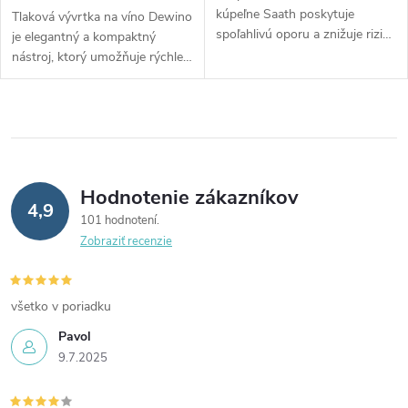
kúpeľne Saath poskytuje
Tlaková vývrtka na víno Dewino
spoľahlivú oporu a znižuje riziko
je elegantný a kompaktný
pošmyknutia v mokrom
nástroj, ktorý umožňuje rýchle
prostredí. Jednoduchá inštalácia
a bezpečné otváranie fliaš bez
pomocou prísaviek umožňuje
rizika poškodenia korku. Jej
pevné upevnenie na hladké
inovatívny dizajn zaručuje
povrchy bez potreby vŕtania.
jednoduché použitie a je
Ideálne pre seniorov, deti a
ideálnym darčekom pre
osoby so zníženou
milovníkov vína. ​
Hodnotenie zákazníkov
pohyblivosťou.​
4,9
101 hodnotení
Zobraziť recenzie
všetko v poriadku
Pavol
9.7.2025