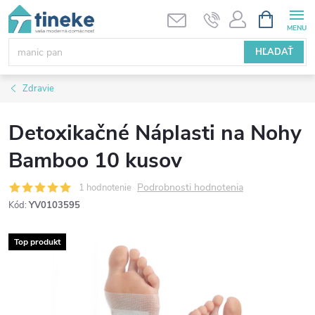
Prejsť
NÁKUPN
KOŠÍK
na
obsah
HĽADAŤ
Zdravie
Detoxikačné Náplasti na Nohy
Bamboo 10 kusov
Podrobnosti hodnotenia
1 hodnotenie
Kód:
YV0103595
Top produkt