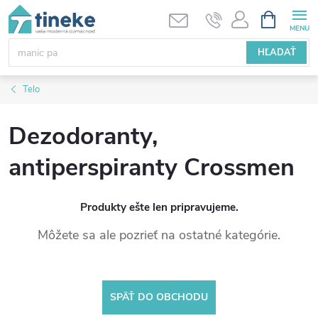
Prejsť
NÁKUPN
KOŠÍK
na
obsah
HĽADAŤ
Telo
Dezodoranty,
antiperspiranty Crossmen
Produkty ešte len pripravujeme.
Môžete sa ale pozrieť na ostatné kategórie.
SPÄŤ DO OBCHODU