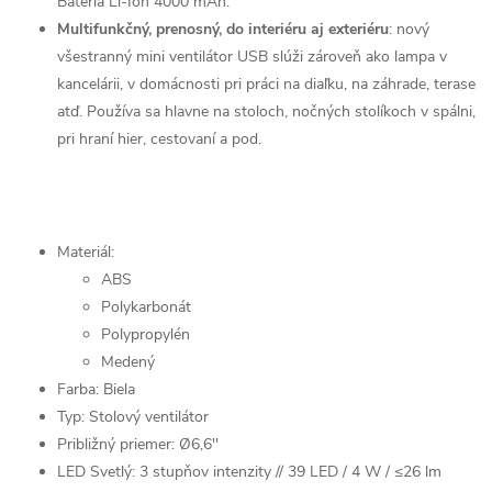
Batéria Li-Ion 4000 mAh.
Multifunkčný, prenosný, do interiéru aj exteriéru
: nový
všestranný mini ventilátor USB slúži zároveň ako lampa v
kancelárii, v domácnosti pri práci na diaľku, na záhrade, terase
atď. Používa sa hlavne na stoloch, nočných stolíkoch v spálni,
pri hraní hier, cestovaní a pod.
Materiál:
ABS
Polykarbonát
Polypropylén
Medený
Farba: Biela
Typ: Stolový ventilátor
Približný priemer: Ø6,6''
LED Svetlý: 3 stupňov intenzity // 39 LED / 4 W / ≤26 lm