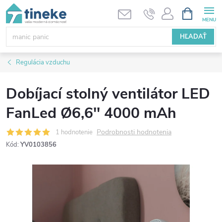
Prejsť
NÁKUPN
KOŠÍK
na
obsah
HĽADAŤ
Regulácia vzduchu
Dobíjací stolný ventilátor LED
FanLed Ø6,6'' 4000 mAh
Podrobnosti hodnotenia
1 hodnotenie
Kód:
YV0103856