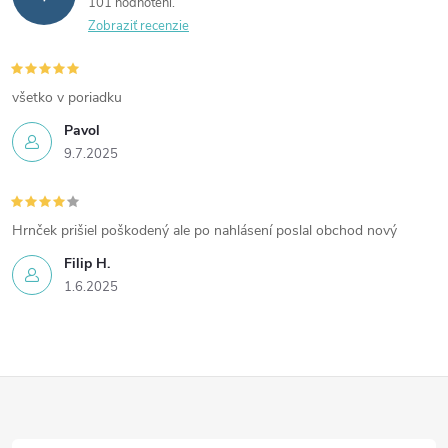
101 hodnotení
Zobraziť recenzie
všetko v poriadku
Pavol
9.7.2025
Hrnček prišiel poškodený ale po nahlásení poslal obchod nový
Filip H.
1.6.2025
Z