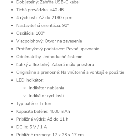
Dobíjateľný: Zahŕňa USB-C kábel
Tichá prevádzka: <40 dB
4 rýchlosti: Až do 2180 r.p.m.
Nastaviteľná orientácia: 90º
Oscilácia: 100º
Viacpolohový: Otvor na zavesenie
Protišmykový podstavec: Pevné upevnenie
Odnímateľný: Jednoduché čistenie
Ľahký a flexibilný: Zaberá málo priestoru
Originálne a prenosné: Na vnútorné a vonkajšie použitie
LED indikátor:
Indikátor nabíjania
Indikátor rýchlosti
Typ batérie: Li-Ion
Kapacita batérie: 4000 mAh
Približná výdrž: Až do 11 h
DC In: 5 V / 1 A
Približné rozmery: 17 x 23 x 17 cm