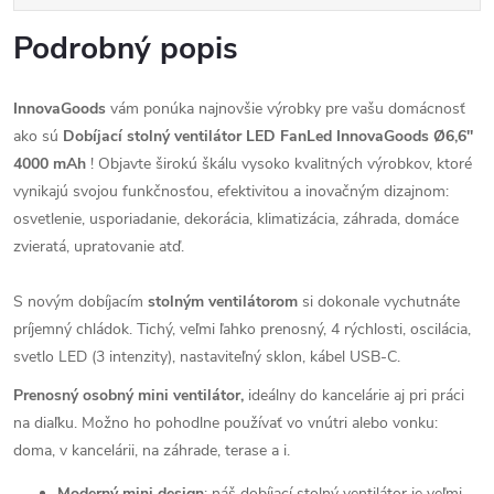
Podrobný popis
InnovaGoods
vám ponúka najnovšie výrobky pre vašu domácnosť
ako sú
Dobíjací stolný ventilátor LED FanLed InnovaGoods Ø6,6''
4000 mAh
! Objavte širokú škálu vysoko kvalitných výrobkov, ktoré
vynikajú svojou funkčnosťou, efektivitou a inovačným dizajnom:
osvetlenie, usporiadanie, dekorácia, klimatizácia, záhrada, domáce
zvieratá, upratovanie atď.
S novým dobíjacím
stolným ventilátorom
si dokonale vychutnáte
príjemný chládok. Tichý, veľmi ľahko prenosný, 4 rýchlosti, oscilácia,
svetlo LED (3 intenzity), nastaviteľný sklon, kábel USB-C.
Prenosný osobný mini ventilátor,
ideálny do kancelárie aj pri práci
na diaľku. Možno ho pohodlne používať vo vnútri alebo vonku:
doma, v kancelárii, na záhrade, terase a i.
Moderný mini design
: náš dobíjací stolný ventilátor je veľmi