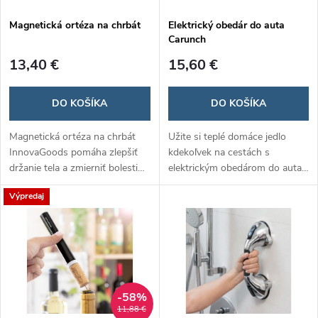
Magnetická ortéza na chrbát
Elektrický obedár do auta
Carunch
13,40 €
15,60 €
DO KOŠÍKA
DO KOŠÍKA
Magnetická ortéza na chrbát
Užite si teplé domáce jedlo
InnovaGoods pomáha zlepšiť
kdekoľvek na cestách s
držanie tela a zmierniť bolesti
elektrickým obedárom do auta
chrbta pomocou 12
Carunch! Stačí ho pripojiť do
Výpredaj
zabudovaných magnetov a
zásuvky v aute a jedlo sa ohreje
ergonomického dizajnu. Je
rýchlo a jednoducho. Perfektné
nastaviteľná, pohodlná a
riešenie pre vodičov,
diskrétna pod oblečením,
cestovateľov a pracujúcich v
vhodná pre každodenné
teréne.
nosenie.
-58%
11,88 €