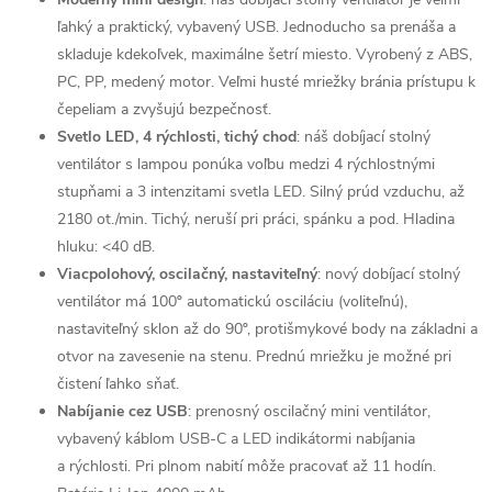
ľahký a praktický, vybavený USB. Jednoducho sa prenáša a
skladuje kdekoľvek, maximálne šetrí miesto. Vyrobený z ABS,
PC, PP, medený motor. Veľmi husté mriežky bránia prístupu k
čepeliam a zvyšujú bezpečnosť.
Svetlo LED, 4 rýchlosti, tichý chod
: náš dobíjací stolný
ventilátor s lampou ponúka voľbu medzi 4 rýchlostnými
stupňami a 3 intenzitami svetla LED. Silný prúd vzduchu, až
2180 ot./min. Tichý, neruší pri práci, spánku a pod. Hladina
hluku: <40 dB.
Viacpolohový, oscilačný, nastaviteľný
: nový dobíjací stolný
ventilátor má 100º automatickú osciláciu (voliteľnú),
nastaviteľný sklon až do 90º, protišmykové body na základni a
otvor na zavesenie na stenu. Prednú mriežku je možné pri
čistení ľahko sňať.
Nabíjanie cez USB
: prenosný oscilačný mini ventilátor,
vybavený káblom USB-C a LED indikátormi nabíjania
a rýchlosti. Pri plnom nabití môže pracovať až 11 hodín.