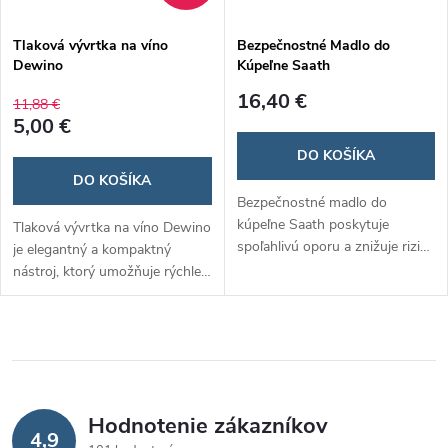
Tlaková vývrtka na víno
Bezpečnostné Madlo do
Dewino
Kúpeľne Saath
16,40 €
11,88 €
5,00 €
DO KOŠÍKA
DO KOŠÍKA
Bezpečnostné madlo do
kúpeľne Saath poskytuje
Tlaková vývrtka na víno Dewino
spoľahlivú oporu a znižuje riziko
je elegantný a kompaktný
pošmyknutia v mokrom
nástroj, ktorý umožňuje rýchle
prostredí. Jednoduchá inštalácia
a bezpečné otváranie fliaš bez
pomocou prísaviek umožňuje
rizika poškodenia korku. Jej
pevné upevnenie na hladké
inovatívny dizajn zaručuje
povrchy bez potreby vŕtania.
jednoduché použitie a je
Ideálne pre seniorov, deti a
ideálnym darčekom pre
osoby so zníženou
milovníkov vína. ​
Hodnotenie zákazníkov
pohyblivosťou.​
4,9