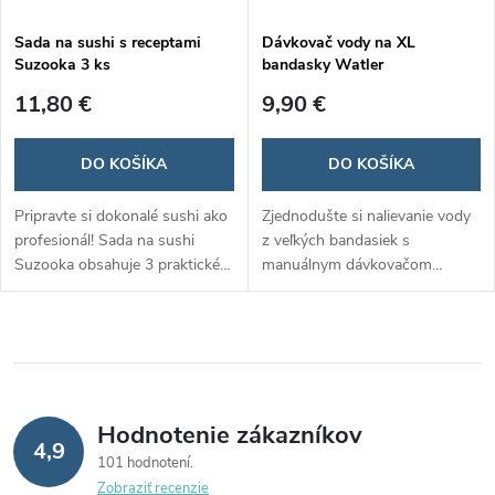
Sada na sushi s receptami
Dávkovač vody na XL
Suzooka 3 ks
bandasky Watler
11,80 €
9,90 €
DO KOŠÍKA
DO KOŠÍKA
Pripravte si dokonalé sushi ako
Zjednodušte si nalievanie vody
profesionál! Sada na sushi
z veľkých bandasiek s
Suzooka obsahuje 3 praktické
manuálnym dávkovačom
nástroje na jednoduchú
Watler InnovaGoods! Tento
prípravu roliek a navyše recepty,
praktický pomocník uľahčuje
ktoré vám pomôžu vytvoriť
čapovanie vody bez zdvíhania
chutné a originálne kombinácie.
ťažkých nádob a minimalizuje
Stačí pridať obľúbené
riziko rozliatia. ​
ingrediencie a vychutnať si
Hodnotenie zákazníkov
domáce sushi!
4,9
101 hodnotení
Zobraziť recenzie