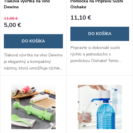
Tlaková vývrtka na víno
Pomôcka na Prípravu Sushi
Dewino
Oishake
11,10 €
11,88 €
5,00 €
DO KOŠÍKA
DO KOŠÍKA
Pripravte si dokonalé sushi
rýchlo a jednoducho s
Tlaková vývrtka na víno Dewino
pomôckou Oishake! Tento
je elegantný a kompaktný
praktický nástroj vám umožní
nástroj, ktorý umožňuje rýchle
vytvoriť profesionálne rolky bez
a bezpečné otváranie fliaš bez
námahy, ideálny pre
rizika poškodenia korku. Jej
začiatočníkov aj skúsených
inovatívny dizajn zaručuje
kuchárov.
jednoduché použitie a je
ideálnym darčekom pre
milovníkov vína. ​