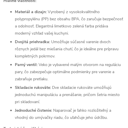
Hlavné vlastnosti:
Materiál a dizajn:
Vyrobený z vysokokvalitného
polypropylénu (PP) bez obsahu BPA, čo zaručuje bezpečnosť
a odolnosť. Elegantná limetkovo zelená farba pridáva
moderný vzhľad vašej kuchyni.
Dvojitá priehradka:
Umožňuje súčasné varenie dvoch
rôznych jedál bez miešania chutí, čo je ideálne pre prípravu
kompletných pokrmov.
Parný ventil:
Veko je vybavené malým otvorom na reguláciu
pary, čo zabezpečuje optimálne podmienky pre varenie a
zabraňuje pretlaku.
Skladacie rukoväte:
Dve skladacie rukoväte umožňujú
jednoduchú manipuláciu a prenášanie, pričom šetria miesto
pri skladovaní.
Jednoduché čistenie:
Naparovač je ľahko rozložiteľný a
vhodný do umývačky riadu, čo uľahčuje jeho údržbu.