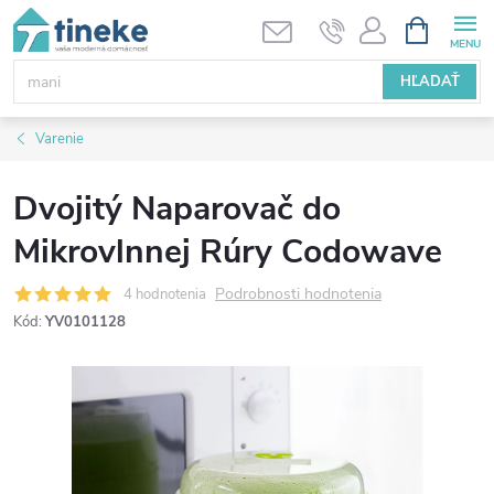
Prejsť
NÁKUPN
KOŠÍK
na
obsah
HĽADAŤ
Varenie
Dvojitý Naparovač do
Mikrovlnnej Rúry Codowave
Podrobnosti hodnotenia
4 hodnotenia
Kód:
YV0101128