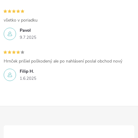
všetko v poriadku
Pavol
9.7.2025
Hrnček prišiel poškodený ale po nahlásení poslal obchod nový
Filip H.
1.6.2025
Z
á