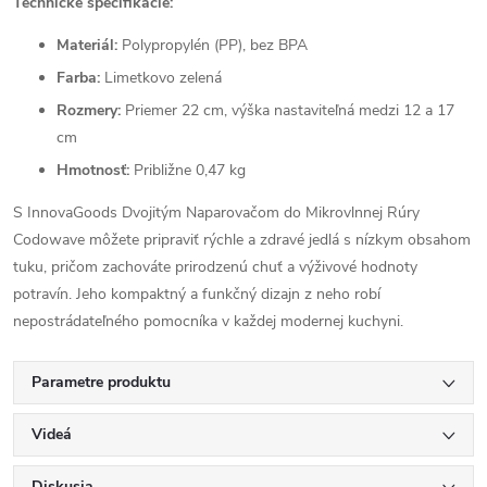
Technické špecifikácie:
Materiál:
Polypropylén (PP), bez BPA
Farba:
Limetkovo zelená
Rozmery:
Priemer 22 cm, výška nastaviteľná medzi 12 a 17
cm
Hmotnosť:
Približne 0,47 kg
S InnovaGoods Dvojitým Naparovačom do Mikrovlnnej Rúry
Codowave môžete pripraviť rýchle a zdravé jedlá s nízkym obsahom
tuku, pričom zachováte prirodzenú chuť a výživové hodnoty
potravín. Jeho kompaktný a funkčný dizajn z neho robí
nepostrádateľného pomocníka v každej modernej kuchyni.
Parametre produktu
Videá
Diskusia