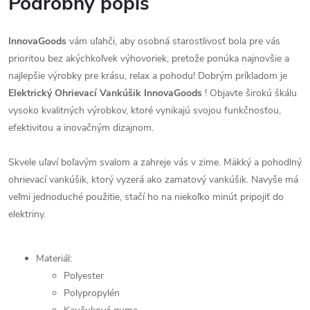
Podrobný popis
InnovaGoods
vám uľahči, aby osobná starostlivosť bola pre vás
prioritou bez akýchkoľvek výhovoriek, pretože ponúka najnovšie a
najlepšie výrobky pre krásu, relax a pohodu! Dobrým príkladom je
Elektrický Ohrievací Vankúšik InnovaGoods
! Objavte širokú škálu
vysoko kvalitných výrobkov, ktoré vynikajú svojou funkčnosťou,
efektivitou a inovačným dizajnom.
Skvele uľaví boľavým svalom a zahreje vás v zime. Mäkký a pohodlný
ohrievací vankúšik, ktorý vyzerá ako zamatový vankúšik. Navyše má
veľmi jednoduché použitie, stačí ho na niekoľko minút pripojiť do
elektriny.
Materiál:
Polyester
Polypropylén