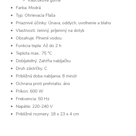
Kaučuková guma
Farba: Modrá
Typ: Ohrievacia Fľaša
Priaznivé účinky: Únava, oddych, uvoľnenie a blaho
Vlastnosti: Jemný, príjemný na dotyk
Obsahuje: Plnené vodou
Funkcia tepla: Až do 2 h
Teplota max.: 75 ºC
Dobíjateľný: Zahŕňa nabíjačku
Druh zástrčky: C
Približná doba nabíjania: 8 minút
Ochrana proti prehriatiu: áno
Príkon: 600 W
Frekvencia: 50 Hz
Napätie: 220-240 V
Približné rozmery: 18 x 23 x 4 cm