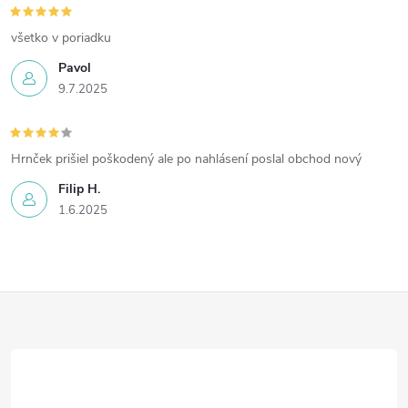
všetko v poriadku
Pavol
9.7.2025
Hrnček prišiel poškodený ale po nahlásení poslal obchod nový
Filip H.
1.6.2025
Z
á
p