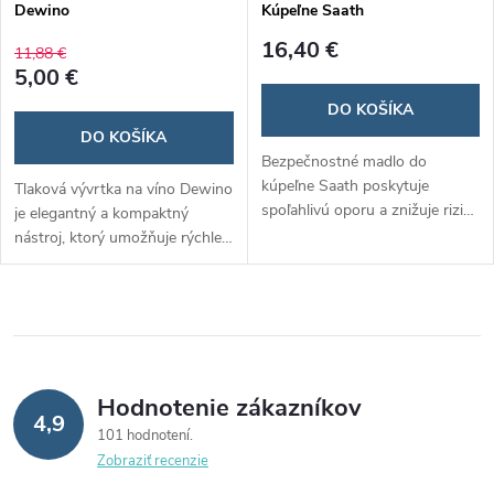
Dewino
Kúpeľne Saath
16,40 €
11,88 €
5,00 €
DO KOŠÍKA
DO KOŠÍKA
Bezpečnostné madlo do
kúpeľne Saath poskytuje
Tlaková vývrtka na víno Dewino
spoľahlivú oporu a znižuje riziko
je elegantný a kompaktný
pošmyknutia v mokrom
nástroj, ktorý umožňuje rýchle
prostredí. Jednoduchá inštalácia
a bezpečné otváranie fliaš bez
pomocou prísaviek umožňuje
rizika poškodenia korku. Jej
pevné upevnenie na hladké
inovatívny dizajn zaručuje
povrchy bez potreby vŕtania.
jednoduché použitie a je
Ideálne pre seniorov, deti a
ideálnym darčekom pre
osoby so zníženou
milovníkov vína. ​
Hodnotenie zákazníkov
pohyblivosťou.​
4,9
101 hodnotení
Zobraziť recenzie