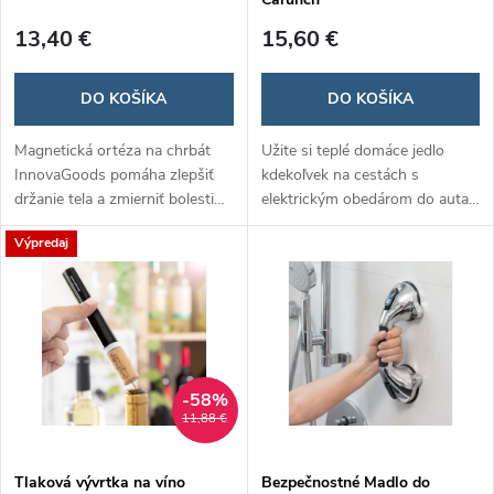
13,40 €
15,60 €
DO KOŠÍKA
DO KOŠÍKA
Magnetická ortéza na chrbát
Užite si teplé domáce jedlo
InnovaGoods pomáha zlepšiť
kdekoľvek na cestách s
držanie tela a zmierniť bolesti
elektrickým obedárom do auta
chrbta pomocou 12
Carunch! Stačí ho pripojiť do
Výpredaj
zabudovaných magnetov a
zásuvky v aute a jedlo sa ohreje
ergonomického dizajnu. Je
rýchlo a jednoducho. Perfektné
nastaviteľná, pohodlná a
riešenie pre vodičov,
diskrétna pod oblečením,
cestovateľov a pracujúcich v
vhodná pre každodenné
teréne.
nosenie.
-58%
11,88 €
Tlaková vývrtka na víno
Bezpečnostné Madlo do