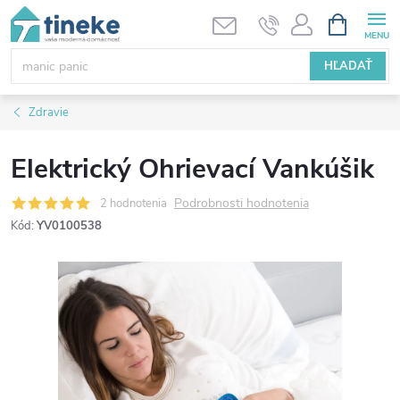
Prejsť
NÁKUPN
KOŠÍK
na
obsah
HĽADAŤ
Zdravie
Elektrický Ohrievací Vankúšik
Podrobnosti hodnotenia
2 hodnotenia
Kód:
YV0100538