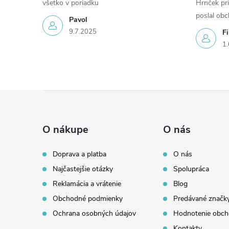
všetko v poriadku
Hrnček pri
poslal ob
Pavol
9.7.2025
Fi
1.
Z
á
O nákupe
O nás
p
Doprava a platba
O nás
Najčastejšie otázky
Spolupráca
ä
Reklamácia a vrátenie
Blog
t
Obchodné podmienky
Predávané značk
Ochrana osobných údajov
Hodnotenie obc
Kontakty