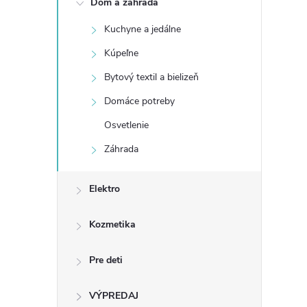
Dom a záhrada
n
Kuchyne a jedálne
ý
Kúpeľne
p
Bytový textil a bielizeň
Domáce potreby
a
Osvetlenie
n
Záhrada
e
Elektro
l
Kozmetika
Pre deti
VÝPREDAJ