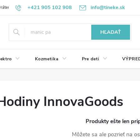
+421 905 102 908
info@tineke.sk
rátenie
Obchodné podmienky
Ochrana osobných údajov
HĽADAŤ
lektro
Kozmetika
Pre deti
VÝPRE
Hodiny InnovaGoods
Produkty ešte len pri
Môžete sa ale pozrieť na os