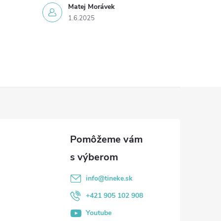
Matej Morávek
1.6.2025
info
@
tineke.sk
+421 905 102 908
Youtube