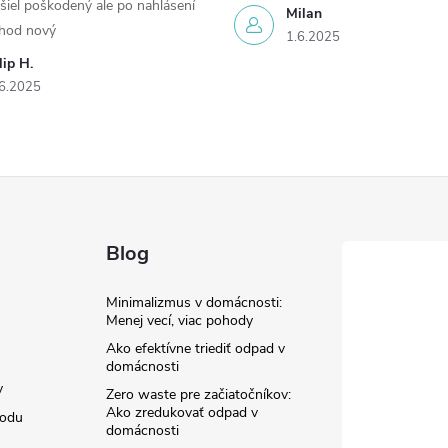
šiel poškodený ale po nahlásení
Milan
chod nový
1.6.2025
lip H.
6.2025
Blog
Minimalizmus v domácnosti:
Menej vecí, viac pohody
Ako efektívne triediť odpad v
domácnosti
y
Zero waste pre začiatočníkov:
Ako zredukovať odpad v
hodu
domácnosti