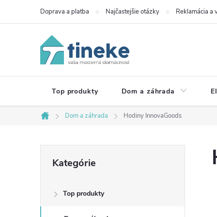
Prejsť
Doprava a platba
Najčastejšie otázky
Reklamácia a v
na
obsah
Top produkty
Dom a záhrada
E
Dom a záhrada
Hodiny InnovaGoods
Domov
B
Preskočiť
Kategórie
kategórie
o
Top produkty
č