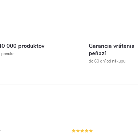
40 000 produktov
Garancia vrátenia
peňazí
v ponuke
do 60 dní od nákupu