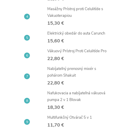
Masážny Prístroj proti Celulitíde s
Vakuoterapiou
15,30 €
Elektrický obedár do auta Carunch
15,60 €
Vákuový Prístroj Proti Celulitíde Pro
22,80 €
Nabíjateľný prenosný mixér s
pohárom Shakuit
22,80 €
Nafukovacia a nabíjateľná vákuová
pumpa 2 v 1 Blovak
18,30 €
Multifunkčný Otvárač 5 v 1
11,70 €