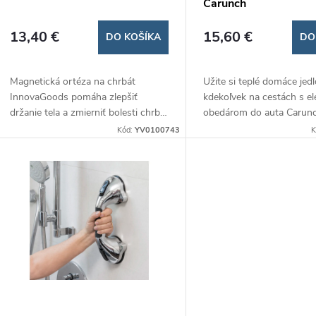
Carunch
13,40 €
15,60 €
DO KOŠÍKA
DO
Magnetická ortéza na chrbát
Užite si teplé domáce jed
InnovaGoods pomáha zlepšiť
kdekoľvek na cestách s el
držanie tela a zmierniť bolesti chrbta
obedárom do auta Carunc
pomocou 12 zabudovaných
ho pripojiť do zásuvky v a
Kód:
YV0100743
K
magnetov a ergonomického dizajnu.
sa ohreje rýchlo a jednod
Je nastaviteľná, pohodlná a
Perfektné riešenie pre vod
diskrétna pod oblečením, vhodná
cestovateľov a pracujúcich
pre každodenné nosenie.