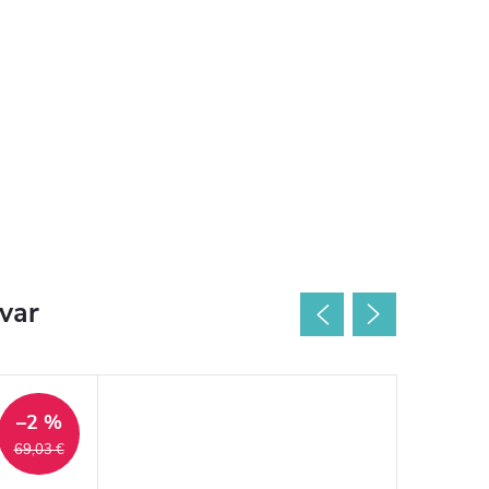
ovar
–2 %
69,03 €