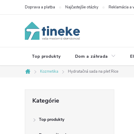
Prejsť
Doprava a platba
Najčastejšie otázky
Reklamácia a v
na
obsah
Top produkty
Dom a záhrada
E
Kozmetika
Hydratačná sada na pleť Rice
Domov
B
Preskočiť
Kategórie
kategórie
o
Top produkty
č