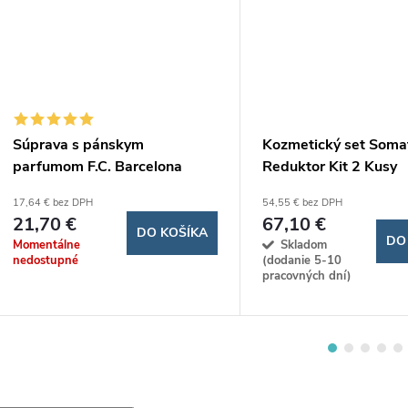
Súprava s pánskym
Kozmetický set Somat
parfumom F.C. Barcelona
Reduktor Kit 2 Kusy
Sporting Brands 244.151 (2
17,64 € bez DPH
54,55 € bez DPH
pcs) 2 ks
21,70 €
67,10 €
DO KOŠÍKA
DO
Momentálne
Skladom
nedostupné
(dodanie 5-10
pracovných dní)