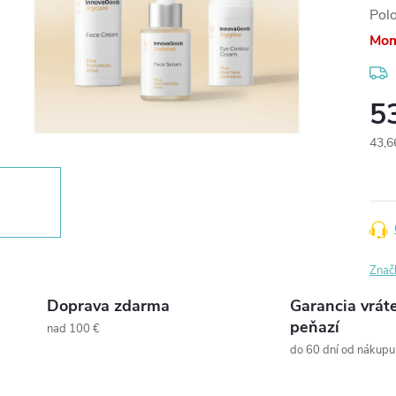
Pol
Mom
5
43,6
Jedn
cena
Znač
Doprava zdarma
Garancia vrát
peňazí
nad 100 €
do 60 dní od nákupu