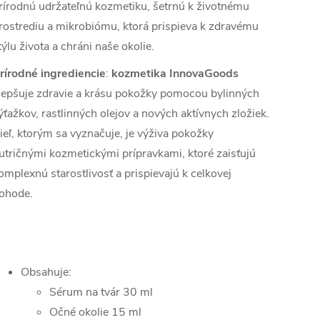
rírodnú udržateľnú kozmetiku, šetrnú k životnému
rostrediu a mikrobiómu, ktorá prispieva k zdravému
týlu života a chráni naše okolie.
rírodné ingrediencie
:
kozmetika InnovaGoods
lepšuje zdravie a krásu pokožky pomocou bylinných
ýťažkov, rastlinných olejov a nových aktívnych zložiek.
ieľ, ktorým sa vyznačuje, je výživa pokožky
utričnými kozmetickými prípravkami, ktoré zaisťujú
omplexnú starostlivosť a prispievajú k celkovej
ohode.
Obsahuje:
Sérum na tvár 30 ml
Očné okolie 15 ml