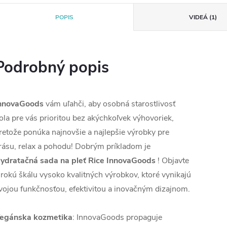
POPIS
VIDEÁ (1)
Podrobný popis
nnovaGoods
vám uľahči, aby osobná starostlivosť
ola pre vás prioritou bez akýchkoľvek výhovoriek,
retože ponúka najnovšie a najlepšie výrobky pre
rásu, relax a pohodu! Dobrým príkladom je
ydratačná sada na pleť Rice InnovaGoods
! Objavte
irokú škálu vysoko kvalitných výrobkov, ktoré vynikajú
vojou funkčnosťou, efektivitou a inovačným dizajnom.
egánska kozmetika
: InnovaGoods propaguje