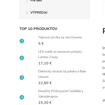
Pre deti
VÝPREDAJ
TOP 10 PRODUKTOV
Tlaková vývrtka na víno Dewino
5 €
I
LED svetlo so senzorom pohybu
b
Lumtoo 2 kusy
p
17,10 €
k
Elektrický otvárač na poháre a fľaše
H
Lloucan
š
22,80 €
s
Masážny Prístroj proti Celulitíde s
Vakuoterapiou
V
15,30 €