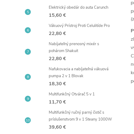
p
Elektrický obedár do auta Carunch
p
15,60 €
š
Vákuový Prístroj Proti Celulitíde Pro
P
22,80 €
z
Nabíjateľný prenosný mixér s
v
pohárom Shakuit
C
22,80 €
n
Nafukovacia a nabíjateľná vákuová
k
pumpa 2 v 1 Blovak
p
18,30 €
Multifunkčný Otvárač 5 v 1
11,70 €
Multifunkčný ručný parný čistič s
príslušenstvom 9 v 1 Steany 1000W
39,60 €