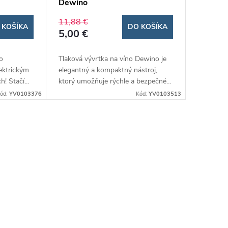
Dewino
11,88 €
 KOŠÍKA
DO KOŠÍKA
5,00 €
lo
Tlaková vývrtka na víno Dewino je
ektrickým
elegantný a kompaktný nástroj,
h! Stačí
ktorý umožňuje rýchle a bezpečné
ute a jedlo
otváranie fliaš bez rizika poškodenia
ód:
YV0103376
Kód:
YV0103513
ucho.
korku. Jej inovatívny dizajn zaručuje
ičov,
jednoduché použitie a je ideálnym
 v teréne.
darčekom pre milovníkov vína. ​