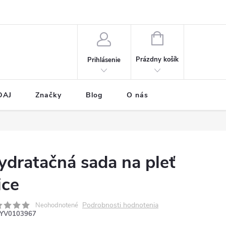
NÁKUPNÝ
KOŠÍK
Prázdny košík
Prihlásenie
DAJ
Značky
Blog
O nás
ydratačná sada na pleť
ice
Podrobnosti hodnotenia
Neohodnotené
YV0103967