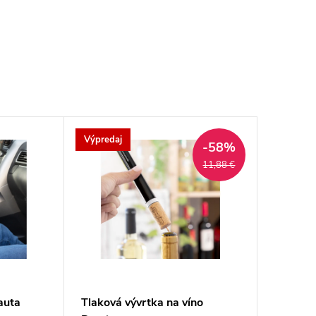
Výpredaj
-58%
11,88 €
auta
Tlaková vývrtka na víno