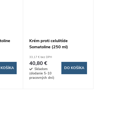
oline
Krém proti celulitíde
Hydrata
Somatoline (250 ml)
Olay To
Medium 
33,17 € bez DPH
17,07 € be
40,80 €
21 €
 KOŠÍKA
DO KOŠÍKA
Skladom
Sklad
(dodanie 5-10
(dodanie
pracovných dní)
pracovnýc