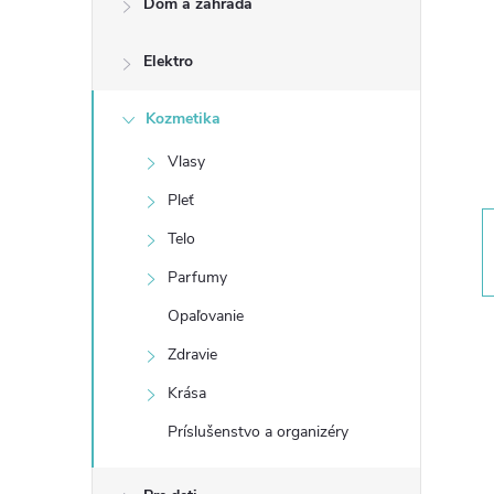
Dom a záhrada
n
Elektro
ý
p
Kozmetika
Vlasy
a
Pleť
n
Telo
Parfumy
e
Opaľovanie
l
Zdravie
Krása
Príslušenstvo a organizéry