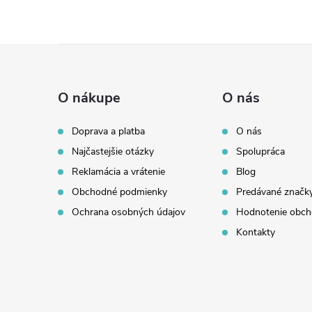
Z
á
O nákupe
O nás
p
Doprava a platba
O nás
Najčastejšie otázky
Spolupráca
ä
Reklamácia a vrátenie
Blog
t
Obchodné podmienky
Predávané značk
Ochrana osobných údajov
Hodnotenie obc
i
Kontakty
e