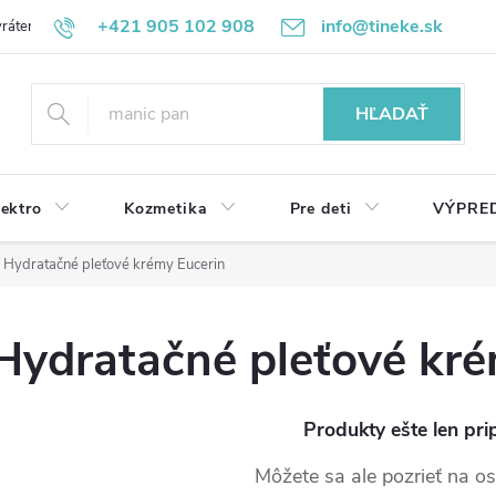
+421 905 102 908
info@tineke.sk
rátenie
Obchodné podmienky
Ochrana osobných údajov
HĽADAŤ
lektro
Kozmetika
Pre deti
VÝPRE
Hydratačné pleťové krémy Eucerin
Hydratačné pleťové kré
Produkty ešte len pri
Môžete sa ale pozrieť na os