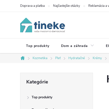
Prejsť
Doprava a platba
Najčastejšie otázky
Reklamácia a v
na
obsah
Top produkty
Dom a záhrada
E
Kozmetika
Pleť
Hydratačné
Krémy
Domov
B
Preskočiť
Kategórie
kategórie
o
Top produkty
č