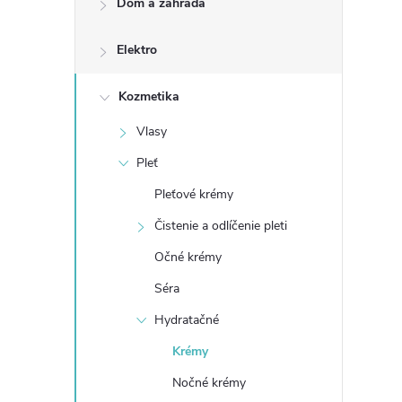
Dom a záhrada
n
Elektro
ý
p
Kozmetika
Vlasy
a
Pleť
n
Pleťové krémy
Čistenie a odlíčenie pleti
e
Očné krémy
l
Séra
Hydratačné
Krémy
Nočné krémy