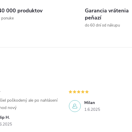
40 000 produktov
Garancia vrátenia
peňazí
v ponuke
do 60 dní od nákupu
šiel poškodený ale po nahlásení
Milan
chod nový
1.6.2025
lip H.
6.2025