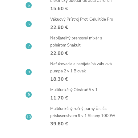
Elektrický obedár do auta Carunch
15,60 €
Vákuový Prístroj Proti Celulitíde Pro
22,80 €
Nabíjateľný prenosný mixér s
pohárom Shakuit
22,80 €
Nafukovacia a nabíjateľná vákuová
pumpa 2 v 1 Blovak
18,30 €
Multifunkčný Otvárač 5 v 1
11,70 €
Multifunkčný ručný parný čistič s
príslušenstvom 9 v 1 Steany 1000W
39,60 €