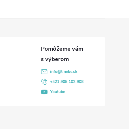
info
@
tineke.sk
+421 905 102 908
Youtube