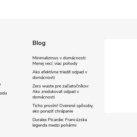
Blog
Minimalizmus v domácnosti:
Menej vecí, viac pohody
Ako efektívne triediť odpad v
domácnosti
y
Zero waste pre začiatočníkov:
Ako zredukovať odpad v
hodu
domácnosti
Ticho prosím! Overené spôsoby,
ako poraziť chrápanie
Duralex Picardie: Francúzska
legenda medzi pohármi