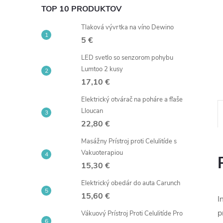
TOP 10 PRODUKTOV
Tlaková vývrtka na víno Dewino
5 €
LED svetlo so senzorom pohybu
Lumtoo 2 kusy
17,10 €
Elektrický otvárač na poháre a fľaše
Lloucan
22,80 €
Masážny Prístroj proti Celulitíde s
Vakuoterapiou
15,30 €
Elektrický obedár do auta Carunch
15,60 €
I
p
Vákuový Prístroj Proti Celulitíde Pro