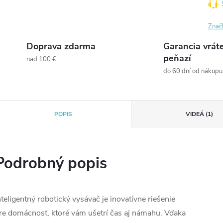
Znač
Doprava zdarma
Garancia vrát
peňazí
nad 100 €
do 60 dní od nákupu
POPIS
VIDEÁ (1)
Podrobný popis
nteligentný robotický vysávač je inovatívne riešenie
re domácnosť, ktoré vám ušetrí čas aj námahu. Vďaka