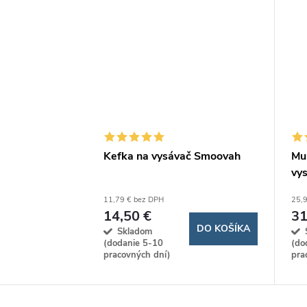
Kefka na vysávač Smoovah
Mul
vys
11,79 € bez DPH
25,9
14,50 €
31
DO KOŠÍKA
Skladom
(dodanie 5-10
(do
pracovných dní)
pra