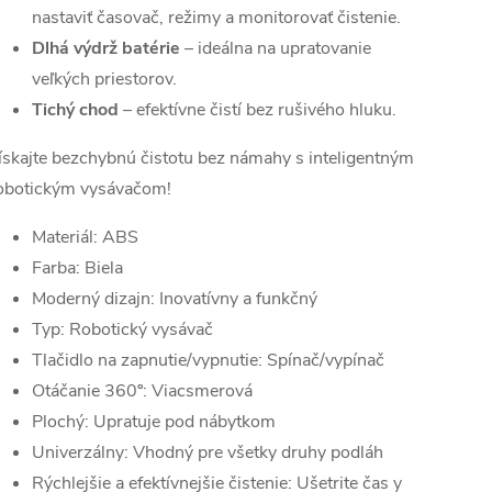
nastaviť časovač, režimy a monitorovať čistenie.
Dlhá výdrž batérie
– ideálna na upratovanie
veľkých priestorov.
Tichý chod
– efektívne čistí bez rušivého hluku.
ískajte bezchybnú čistotu bez námahy s inteligentným
obotickým vysávačom!
Materiál: ABS
Farba: Biela
Moderný dizajn: Inovatívny a funkčný
Typ: Robotický vysávač
Tlačidlo na zapnutie/vypnutie: Spínač/vypínač
Otáčanie 360º: Viacsmerová
Plochý: Upratuje pod nábytkom
Univerzálny: Vhodný pre všetky druhy podláh
Rýchlejšie a efektívnejšie čistenie: Ušetrite čas y