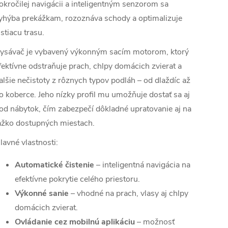
okročilej navigácii a inteligentným senzorom sa
yhýba prekážkam, rozoznáva schody a optimalizuje
istiacu trasu.
ysávač je vybavený výkonným sacím motorom, ktorý
fektívne odstraňuje prach, chlpy domácich zvierat a
alšie nečistoty z rôznych typov podláh – od dlaždíc až
o koberce. Jeho nízky profil mu umožňuje dostať sa aj
od nábytok, čím zabezpečí dôkladné upratovanie aj na
ažko dostupných miestach.
lavné vlastnosti:
Automatické čistenie
– inteligentná navigácia na
efektívne pokrytie celého priestoru.
Výkonné sanie
– vhodné na prach, vlasy aj chlpy
domácich zvierat.
Ovládanie cez mobilnú aplikáciu
– možnosť