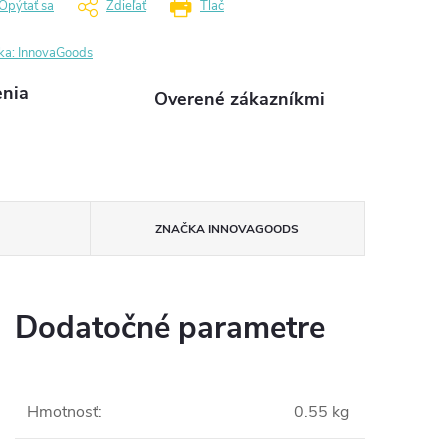
Opýtať sa
Zdieľať
Tlač
ka:
InnovaGoods
enia
Overené zákazníkmi
ZNAČKA
INNOVAGOODS
Dodatočné parametre
Hmotnosť
:
0.55 kg