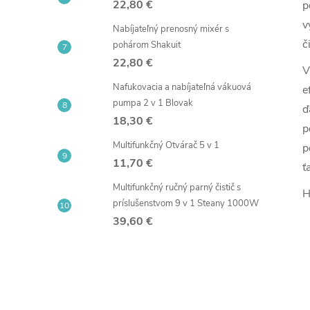
22,80 €
p
v
Nabíjateľný prenosný mixér s
č
pohárom Shakuit
22,80 €
V
Nafukovacia a nabíjateľná vákuová
e
pumpa 2 v 1 Blovak
ď
18,30 €
p
Multifunkčný Otvárač 5 v 1
p
11,70 €
ť
Multifunkčný ručný parný čistič s
H
príslušenstvom 9 v 1 Steany 1000W
39,60 €