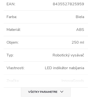
EAN
:
8435527825959
Farba
:
Biela
Materiál
:
ABS
Objem
:
250 ml
Typ
:
Robotický vysávač
Vlastnosti
:
LED indikátor nabíjania
Značka
:
InnovaGoods
VŠETKY PARAMETRE