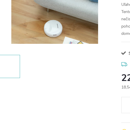
Uľah
Tent
neči
poho
dom
S
2
18,5
Jedn
cena