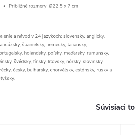
Približné rozmery: Ø22,5 x 7 cm
alenie a návod v 24 jazykoch: slovensky, anglicky,
rancúzsky, španielsky, nemecky, taliansky,
ortugalsky, holandsky, poľsky, maďarsky, rumunsky,
ánsky, švédsky, fínsky, litovsky, nórsky, slovinsky,
récky, česky, bulharsky, chorvátsky, estónsky, rusky a
otyšsky.
Súvisiaci t