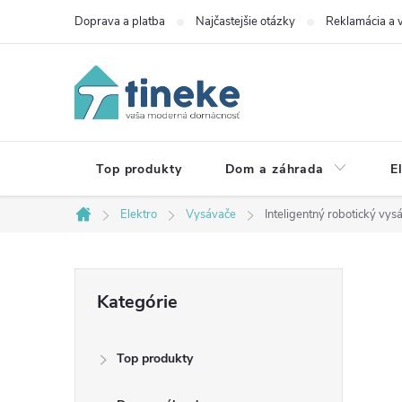
Prejsť
Doprava a platba
Najčastejšie otázky
Reklamácia a v
na
obsah
Top produkty
Dom a záhrada
E
Elektro
Vysávače
Inteligentný robotický vys
Domov
B
Preskočiť
Kategórie
kategórie
o
Top produkty
č