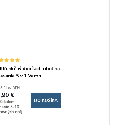
tifunkčný dobíjací robot na
ávanie 5 v 1 Varob
3 € bez DPH
,90 €
DO KOŠÍKA
Skladom
danie 5-10
covných dní)