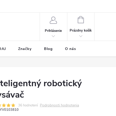
NÁKUPNÝ
KOŠÍK
Prázdny košík
Prihlásenie
DAJ
Značky
Blog
O nás
nteligentný robotický
ysávač
Podrobnosti hodnotenia
36 hodnotení
YV0103810