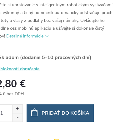
čite si upratovanie s inteligentným robotickým vysávačom!
o výkonný a tichý pomocník automaticky odstraňuje prach,
stoty a vlasy z podlahy bez vašej námahy. Ovládajte ho
dlne cez mobilnú aplikáciu a užívajte si dokonale čistý
ov!
Detailné informácie
kladom (dodanie 5-10 pracovných dní)
Možnosti doručenia
2,80 €
4 € bez DPH
otková
:
PRIDAŤ DO KOŠÍKA