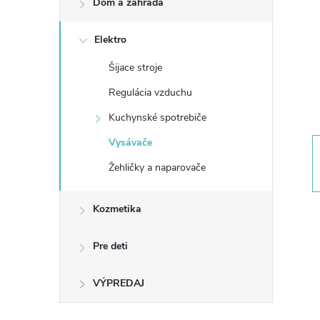
Dom a záhrada
n
Elektro
ý
Šijace stroje
p
Regulácia vzduchu
a
Kuchynské spotrebiče
Vysávače
n
Žehličky a naparovače
e
Kozmetika
l
Pre deti
VÝPREDAJ