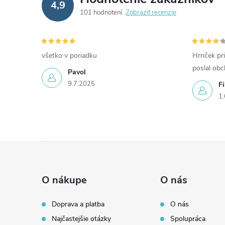
4,9
101 hodnotení
Zobraziť recenzie
všetko v poriadku
Hrnček pri
poslal ob
Pavol
9.7.2025
Fi
1.
Z
á
O nákupe
O nás
p
Doprava a platba
O nás
Najčastejšie otázky
Spolupráca