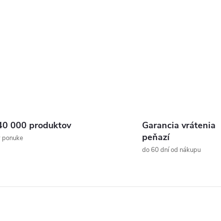
40 000 produktov
Garancia vrátenia
peňazí
v ponuke
do 60 dní od nákupu