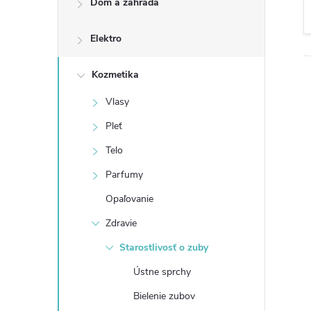
Dom a záhrada
n
Elektro
ý
p
Kozmetika
Vlasy
a
Pleť
n
Telo
Parfumy
e
Opaľovanie
l
Zdravie
Starostlivosť o zuby
Ústne sprchy
Bielenie zubov