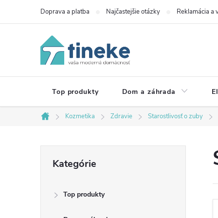
Prejsť
Doprava a platba
Najčastejšie otázky
Reklamácia a v
na
obsah
Top produkty
Dom a záhrada
E
Kozmetika
Zdravie
Starostlivosť o zuby
Domov
B
Preskočiť
Kategórie
kategórie
o
Top produkty
č