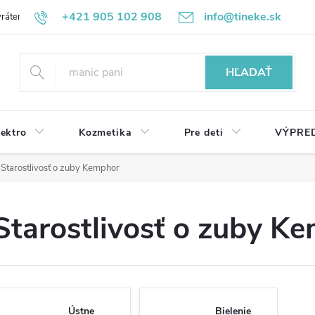
+421 905 102 908
info@tineke.sk
rátenie
Obchodné podmienky
Ochrana osobných údajov
HĽADAŤ
lektro
Kozmetika
Pre deti
VÝPRE
Starostlivosť o zuby Kemphor
Starostlivosť o zuby K
Ústne
Bielenie