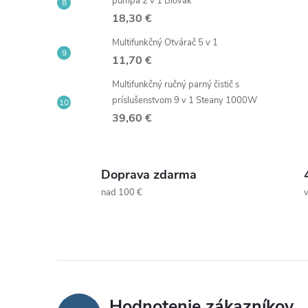
pumpa 2 v 1 Blovak
18,30 €
Multifunkčný Otvárač 5 v 1
11,70 €
Multifunkčný ručný parný čistič s
príslušenstvom 9 v 1 Steany 1000W
39,60 €
Doprava zdarma
nad 100 €
Hodnotenie zákazníkov