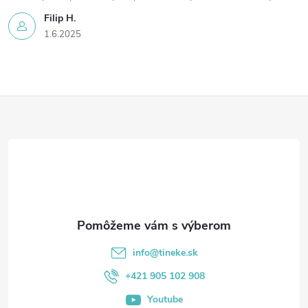
Filip H.
1.6.2025
Z
á
p
ä
t
info
@
tineke.sk
i
+421 905 102 908
Youtube