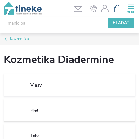
Prejsť
NÁKUPN
KOŠÍK
na
obsah
HĽADAŤ
Kozmetika
Kozmetika Diadermine
Vlasy
Pleť
Telo