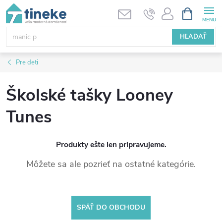
Prejsť
NÁKUPN
KOŠÍK
na
obsah
HĽADAŤ
Pre deti
Školské tašky Looney
Tunes
Produkty ešte len pripravujeme.
Môžete sa ale pozrieť na ostatné kategórie.
SPÄŤ DO OBCHODU