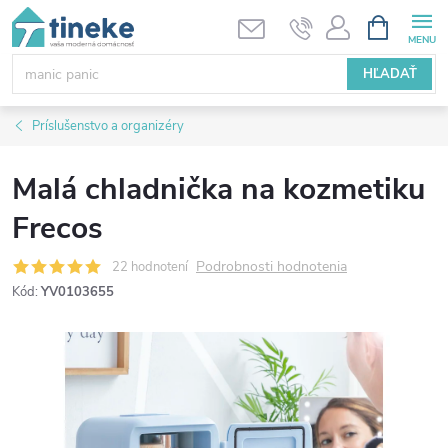
Prejsť
NÁKUPN
KOŠÍK
na
obsah
HĽADAŤ
Príslušenstvo a organizéry
Malá chladnička na kozmetiku
Frecos
Podrobnosti hodnotenia
22 hodnotení
Kód:
YV0103655