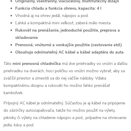
Originálny, všestranný, viacúčelový, multifunkčný dizajn
Funkcia chladu a funkcia ohrevu, kapacita: 4 l
Vhodná aj na ohrev jedál, nápojov a pod.
Ľahká a kompaktná mini veľkosť, zaberá málo miesta
Rukoväť na prenášanie, jednoduché použitie, preprava a
skladovanie
Prenosná, vnútorné a vonkajšie použitie (cestovanie atď.)
Obsahuje odnímateľný AC kábel a kábel adaptéra do auta
Táto
mini prenosná chladnička
má dve priehradky vo vnútri a ďalšiu
priehradku na dverách, hoci poličku vo vnútri možno vybrať, aby sa
zväčšil priestor a zmestili sa do nej väčšie nádoby. Vďaka
kompaktnému dizajnu a rukoväti ho možno ľahko prenášať
kamkoľvek.
Prípojný AC kábel je odnímateľný. Súčasťou je aj kábel na pripojenie
do zástrčky autozapaľovača, takže ho možno použiť na výlety,
pikniky či výlety na chladenie nápojov a pod., prípadne na ohrievanie
jedla, kávy a pod.