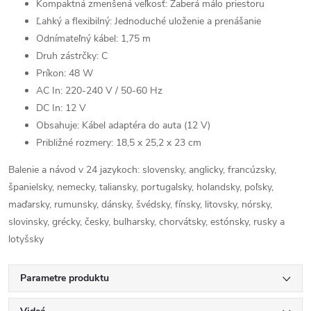
Kompaktná zmenšená veľkosť: Zaberá málo priestoru
Ľahký a flexibilný: Jednoduché uloženie a prenášanie
Odnímateľný kábel: 1,75 m
Druh zástrčky: C
Príkon: 48 W
AC In: 220-240 V / 50-60 Hz
DC In: 12 V
Obsahuje: Kábel adaptéra do auta (12 V)
Približné rozmery: 18,5 x 25,2 x 23 cm
Balenie a návod v 24 jazykoch: slovensky, anglicky, francúzsky,
španielsky, nemecky, taliansky, portugalsky, holandsky, poľsky,
maďarsky, rumunsky, dánsky, švédsky, fínsky, litovsky, nórsky,
slovinsky, grécky, česky, bulharsky, chorvátsky, estónsky, rusky a
lotyšsky
Parametre produktu