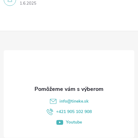
1.6.2025
Z
á
p
ä
t
info
@
tineke.sk
i
+421 905 102 908
Youtube
e