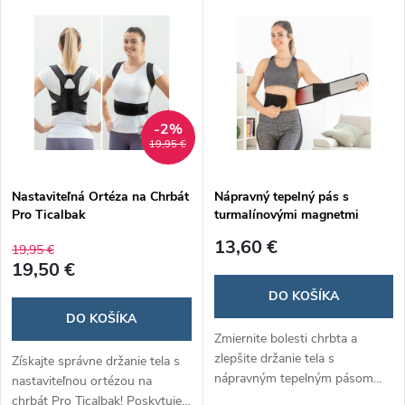
organizér na make-up.
zabudovaných magnetov a
Elegantný dizajn a nastaviteľný
ergonomického dizajnu. Je
uhol zabezpečia maximálne
nastaviteľná, pohodlná a
pohodlie pri každom použití.
diskrétna pod oblečením,
vhodná pre každodenné
nosenie.
-2%
19,95 €
Nastaviteľná Ortéza na Chrbát
Nápravný tepelný pás s
Pro Ticalbak
turmalínovými magnetmi
Tourmabelt
13,60 €
19,95 €
19,50 €
DO KOŠÍKA
DO KOŠÍKA
Zmiernite bolesti chrbta a
zlepšite držanie tela s
Získajte správne držanie tela s
nápravným tepelným pásom
nastaviteľnou ortézou na
Tourmabelt! Kombinuje teplo s
chrbát Pro Ticalbak! Poskytuje