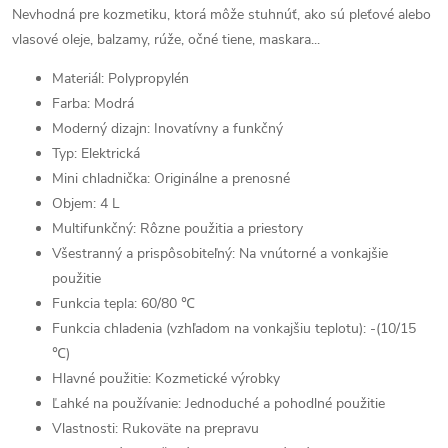
Nevhodná pre kozmetiku, ktorá môže stuhnúť, ako sú pleťové alebo
vlasové oleje, balzamy, rúže, očné tiene, maskara...
Materiál: Polypropylén
Farba: Modrá
Moderný dizajn: Inovatívny a funkčný
Typ: Elektrická
Mini chladnička: Originálne a prenosné
Objem: 4 L
Multifunkčný: Rôzne použitia a priestory
Všestranný a prispôsobiteľný: Na vnútorné a vonkajšie
použitie
Funkcia tepla: 60/80 ℃
Funkcia chladenia (vzhľadom na vonkajšiu teplotu): -(10/15
℃)
Hlavné použitie: Kozmetické výrobky
Ľahké na používanie: Jednoduché a pohodlné použitie
Vlastnosti: Rukoväte na prepravu