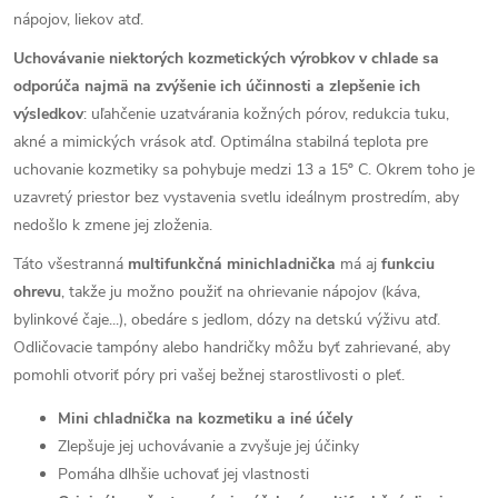
nápojov, liekov atď.
Uchovávanie niektorých kozmetických výrobkov v chlade sa
odporúča najmä na zvýšenie ich účinnosti a zlepšenie ich
výsledkov
: uľahčenie uzatvárania kožných pórov, redukcia tuku,
akné a mimických vrások atď. Optimálna stabilná teplota pre
uchovanie kozmetiky sa pohybuje medzi 13 a 15º C. Okrem toho je
uzavretý priestor bez vystavenia svetlu ideálnym prostredím, aby
nedošlo k zmene jej zloženia.
Táto všestranná
multifunkčná minichladnička
má aj
funkciu
ohrevu
, takže ju možno použiť na ohrievanie nápojov (káva,
bylinkové čaje...), obedáre s jedlom, dózy na detskú výživu atď.
Odličovacie tampóny alebo handričky môžu byť zahrievané, aby
pomohli otvoriť póry pri vašej bežnej starostlivosti o pleť.
Mini chladnička na kozmetiku a iné účely
Zlepšuje jej uchovávanie a zvyšuje jej účinky
Pomáha dlhšie uchovať jej vlastnosti