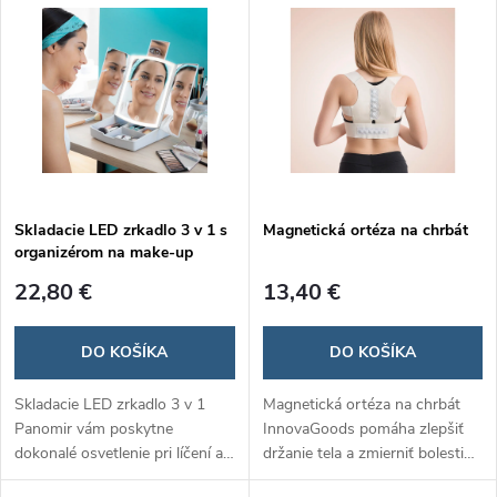
Skladacie LED zrkadlo 3 v 1 s
Magnetická ortéza na chrbát
organizérom na make-up
Panomir
22,80 €
13,40 €
DO KOŠÍKA
DO KOŠÍKA
Skladacie LED zrkadlo 3 v 1
Magnetická ortéza na chrbát
Panomir vám poskytne
InnovaGoods pomáha zlepšiť
dokonalé osvetlenie pri líčení a
držanie tela a zmierniť bolesti
zároveň poslúži ako praktický
chrbta pomocou 12