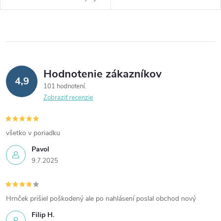
turmalínovými magnetmi na
pevnú oporu chrbtici, pomáha
podporu svalov, stimuláciu
zmierniť bolesti a zlepšiť
krvného obehu a úľavu od
držanie tela pri každodennom
nepohodlia. Ideálny na
používaní. Ideálna pre ľudí so
každodenné použitie doma, v
sedavým zamestnaním alebo
práci alebo pri športe.
aktívnym životným štýlom.
Hodnotenie zákazníkov
4,9
101 hodnotení
Zobraziť recenzie
všetko v poriadku
Pavol
9.7.2025
Hrnček prišiel poškodený ale po nahlásení poslal obchod nový
Filip H.