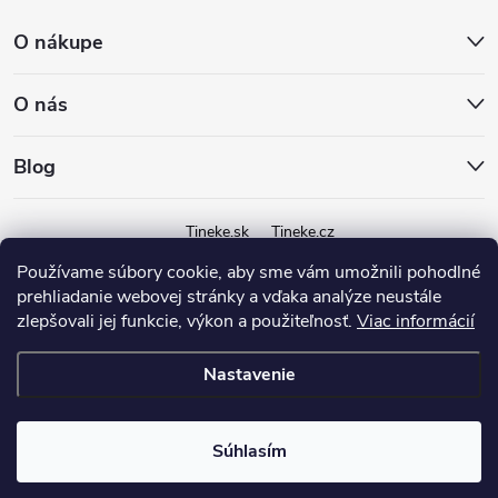
O nákupe
O nás
Blog
Tineke.sk
Tineke.cz
Používame súbory cookie, aby sme vám umožnili pohodlné
prehliadanie webovej stránky a vďaka analýze neustále
zlepšovali jej funkcie, výkon a použiteľnosť.
Viac informácií
Nastavenie
Copyright 2026
Tineke.sk
. Všetky práva vyhradené.
Súhlasím
Vytvoril Shoptet