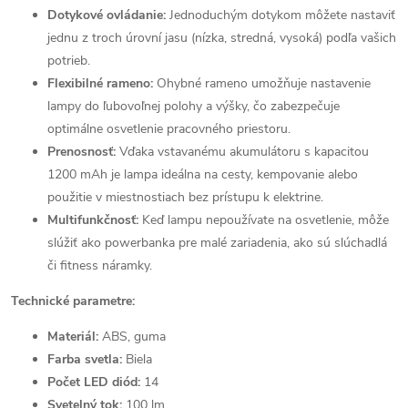
Dotykové ovládanie:
Jednoduchým dotykom môžete nastaviť
jednu z troch úrovní jasu (nízka, stredná, vysoká) podľa vašich
potrieb.
Flexibilné rameno:
Ohybné rameno umožňuje nastavenie
lampy do ľubovoľnej polohy a výšky, čo zabezpečuje
optimálne osvetlenie pracovného priestoru.
Prenosnosť:
Vďaka vstavanému akumulátoru s kapacitou
1200 mAh je lampa ideálna na cesty, kempovanie alebo
použitie v miestnostiach bez prístupu k elektrine.
Multifunkčnosť:
Keď lampu nepoužívate na osvetlenie, môže
slúžiť ako powerbanka pre malé zariadenia, ako sú slúchadlá
či fitness náramky.
Technické parametre:
Materiál:
ABS, guma
Farba svetla:
Biela
Počet LED diód:
14
Svetelný tok:
100 lm