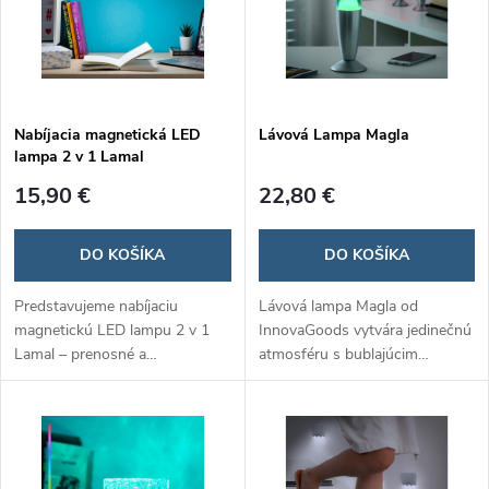
Nabíjacia magnetická LED
Lávová Lampa Magla
lampa 2 v 1 Lamal
15,90 €
22,80 €
DO KOŠÍKA
DO KOŠÍKA
Predstavujeme nabíjaciu
Lávová lampa Magla od
magnetickú LED lampu 2 v 1
InnovaGoods vytvára jedinečnú
Lamal – prenosné a
atmosféru s bublajúcim
multifunkčné osvetlenie s tromi
prúdom farebnej "lávy", ideálna
nastaviteľnými úrovňami jasu a
na nočný stolík či do obývačky.
magnetickou základňou pre
Vyrobená z kvalitných
jednoduché upevnenie na
materiálov, poskytuje nielen
akýkoľvek povrch.
dekoratívne osvetlenie, ale aj