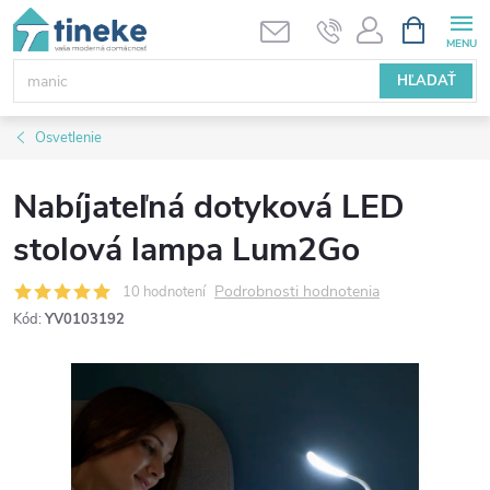
Prejsť
NÁKUPN
KOŠÍK
na
obsah
HĽADAŤ
Osvetlenie
Nabíjateľná dotyková LED
stolová lampa Lum2Go
Podrobnosti hodnotenia
10 hodnotení
Kód:
YV0103192