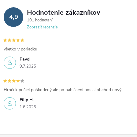
praktickým doplnkom pre
Hodnotenie zákazníkov
chodby, schodiská či skrine.
4,9
101 hodnotení
Zobraziť recenzie
všetko v poriadku
Pavol
9.7.2025
Hrnček prišiel poškodený ale po nahlásení poslal obchod nový
Filip H.
1.6.2025