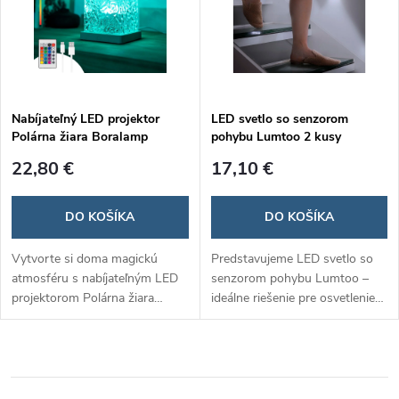
upokojujúci vizuálny zážitok.
Nabíjateľný LED projektor
LED svetlo so senzorom
Polárna žiara Boralamp
pohybu Lumtoo 2 kusy
22,80 €
17,10 €
DO KOŠÍKA
DO KOŠÍKA
Vytvorte si doma magickú
Predstavujeme LED svetlo so
atmosféru s nabíjateľným LED
senzorom pohybu Lumtoo –
projektorom Polárna žiara
ideálne riešenie pre osvetlenie
Boralamp od InnovaGoods.
tmavých priestorov vo vašej
Tento projektor premieta
domácnosti. S automatickou
pohybujúce sa svetelné vlny v
detekciou pohybu a
16 farbách, čím simuluje
jednoduchou inštaláciou bez
fascinujúci efekt polárnej žiary.
potreby káblov je toto svetlo