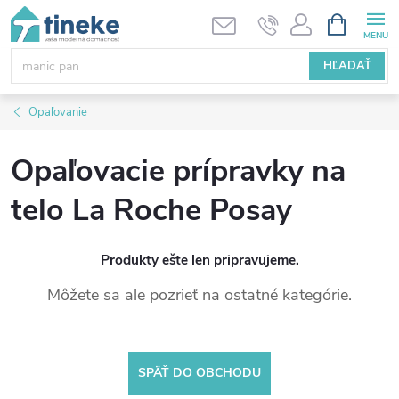
Prejsť
NÁKUPN
KOŠÍK
na
obsah
HĽADAŤ
Opaľovanie
Opaľovacie prípravky na
telo La Roche Posay
Produkty ešte len pripravujeme.
Môžete sa ale pozrieť na ostatné kategórie.
SPÄŤ DO OBCHODU