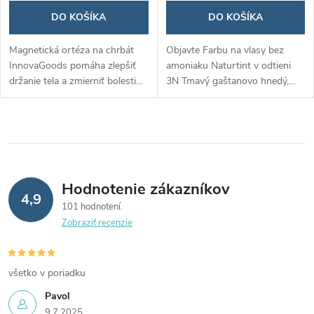
DO KOŠÍKA
DO KOŠÍKA
Magnetická ortéza na chrbát
Objavte Farbu na vlasy bez
InnovaGoods pomáha zlepšiť
amoniaku Naturtint v odtieni
držanie tela a zmierniť bolesti
3N Tmavý gaštanovo hnedý,
chrbta pomocou 12
ktorá poskytuje 100% krytie
zabudovaných magnetov a
šedín a zanecháva vlasy lesklé a
ergonomického dizajnu. Je
zdravé. Jej zloženie s až 90%
nastaviteľná, pohodlná a
prírodných zložiek je šetrné k
diskrétna pod oblečením,
vlasom aj pokožke hlavy.
vhodná pre každodenné
Hodnotenie zákazníkov
nosenie.
4,9
101 hodnotení
Zobraziť recenzie
všetko v poriadku
Pavol
9.7.2025