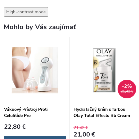
High-contrast mode
Mohlo by Vás zaujímať
-2%
21,42 €
Vákuový Prístroj Proti
Hydratačný krém s farbou
Celulitíde Pro
Olay Total Effects Bb Cream
Medium Dark Spf 15 50 ml
22,80 €
21,42 €
21,00 €