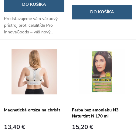
DO KOŠÍKA
DO KOŠÍKA
Predstavujeme vám vákuový
prístroj proti celulitíde Pro
InnovaGoods – váš nový
spojenec v boji za hladšiu a
pevnejšiu pokožku. Vďaka
vákuovej terapii účinne redukuje
celulitídu a navracia pokožke jej
prirodzenú pružnosť.
Magnetická ortéza na chrbát
Farba bez amoniaku N3
Naturtint N 170 ml
13,40 €
15,20 €