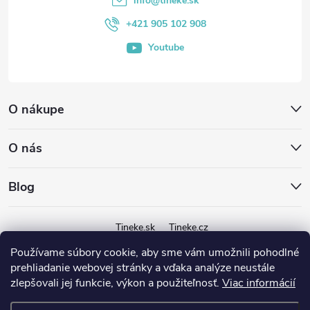
info
@
tineke.sk
i
+421 905 102 908
Youtube
e
O nákupe
O nás
Blog
Tineke.sk
Tineke.cz
Používame súbory cookie, aby sme vám umožnili pohodlné
prehliadanie webovej stránky a vďaka analýze neustále
zlepšovali jej funkcie, výkon a použiteľnosť.
Viac informácií