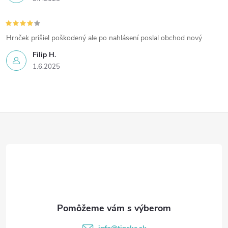
Hrnček prišiel poškodený ale po nahlásení poslal obchod nový
Filip H.
1.6.2025
Z
á
p
ä
t