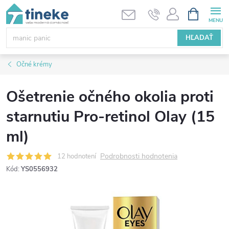
Prejsť
NÁKUPN
KOŠÍK
na
obsah
HĽADAŤ
Očné krémy
Ošetrenie očného okolia proti
starnutiu Pro-retinol Olay (15
ml)
Podrobnosti hodnotenia
12 hodnotení
Kód:
YS0556932