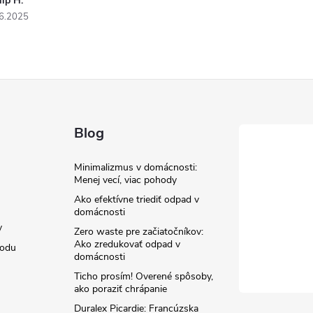
lip H.
6.2025
Blog
Minimalizmus v domácnosti:
Menej vecí, viac pohody
Ako efektívne triediť odpad v
domácnosti
y
Zero waste pre začiatočníkov:
Ako zredukovať odpad v
hodu
domácnosti
Ticho prosím! Overené spôsoby,
ako poraziť chrápanie
Duralex Picardie: Francúzska