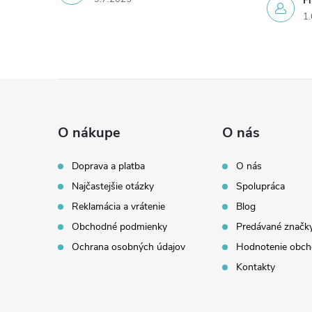
Fi
1.
Z
á
O nákupe
O nás
p
Doprava a platba
O nás
Najčastejšie otázky
Spolupráca
ä
Reklamácia a vrátenie
Blog
t
Obchodné podmienky
Predávané značk
Ochrana osobných údajov
Hodnotenie obc
i
Kontakty
e