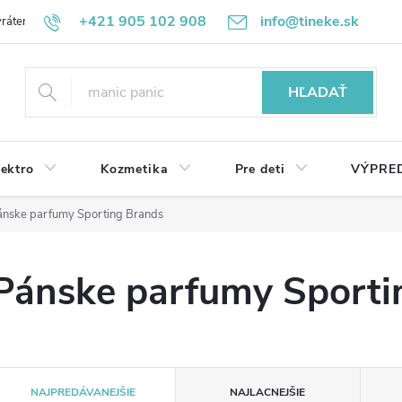
+421 905 102 908
info@tineke.sk
rátenie
Obchodné podmienky
Ochrana osobných údajov
HĽADAŤ
lektro
Kozmetika
Pre deti
VÝPRE
ánske parfumy Sporting Brands
Pánske parfumy Sporti
R
NAJPREDÁVANEJŠIE
NAJLACNEJŠIE