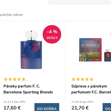
a
položiek celkom
d
V
e
–4 %
ý
18,52 €
n
p
e
s
p
p
Pánsky parfum F. C.
Súprava s pánskym
r
Barcelona Sporting Brands
parfumom F.C. Barce
r
8625 (toaletná voda) 100 ml
Sporting Brands 244
14,31 € bez DPH
17,64 € bez DPH
o
pcs) 2 ks
17,60 €
21,70 €
DO KOŠÍKA
DO