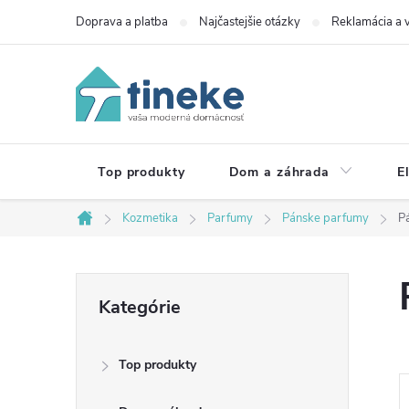
Prejsť
Doprava a platba
Najčastejšie otázky
Reklamácia a v
na
obsah
Top produkty
Dom a záhrada
E
Kozmetika
Parfumy
Pánske parfumy
P
Domov
B
Preskočiť
Kategórie
kategórie
o
Top produkty
č