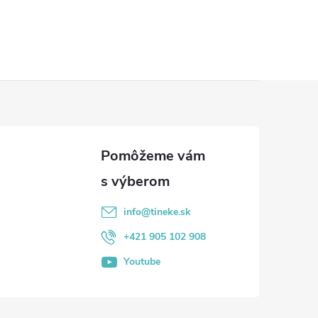
info
@
tineke.sk
+421 905 102 908
Youtube