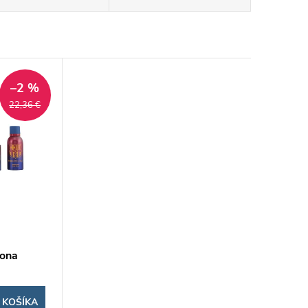
–2 %
22,36 €
lona
.151 (2
 KOŠÍKA