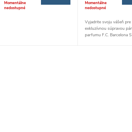
o
Momentálne
Momentálne
d
nedostupné
nedostupné
d
u
Vyjadrite svoju vášeň pre 
u
exkluzívnou súpravou pá
parfumu F.C. Barcelona S
k
Brands! Táto elegantná dv
k
sada je ideálnym darčeko
t
každého fanúšika...
t
O
o
o
v
v
v
á
d
a