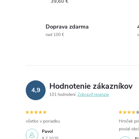
39,60 €
Doprava zdarma
nad 100 €
Hodnotenie zákazníkov
4,9
101 hodnotení
Zobraziť recenzie
všetko v poriadku
Hrnček pri
poslal ob
Pavol
9.7.2025