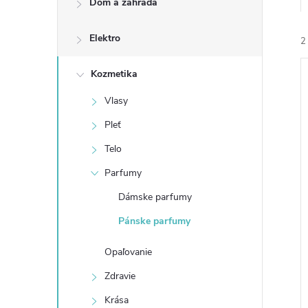
Dom a záhrada
n
Elektro
ý
2
p
Kozmetika
Vlasy
a
Pleť
n
Telo
i
i
Parfumy
e
Dámske parfumy
l
Pánske parfumy
Opaľovanie
Zdravie
Krása