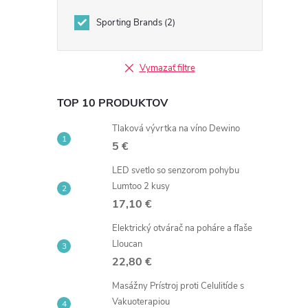
Sporting Brands
2
i
Vymazať filtre
TOP 10 PRODUKTOV
r
Tlaková vývrtka na víno Dewino
5 €
LED svetlo so senzorom pohybu
Lumtoo 2 kusy
17,10 €
Elektrický otvárač na poháre a fľaše
Lloucan
22,80 €
Masážny Prístroj proti Celulitíde s
Vakuoterapiou