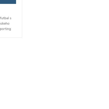
futbal s
nskeho
porting
ojdielna
m pre