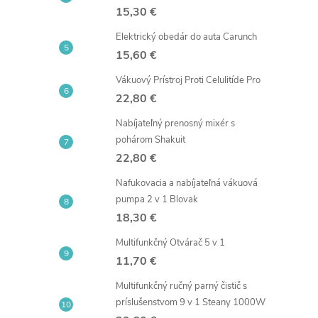
i
15,30 €
Elektrický obedár do auta Carunch
15,60 €
Vákuový Prístroj Proti Celulitíde Pro
22,80 €
Nabíjateľný prenosný mixér s
pohárom Shakuit
22,80 €
Nafukovacia a nabíjateľná vákuová
pumpa 2 v 1 Blovak
18,30 €
Multifunkčný Otvárač 5 v 1
11,70 €
Multifunkčný ručný parný čistič s
príslušenstvom 9 v 1 Steany 1000W