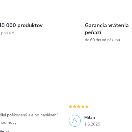
40 000 produktov
Garancia vrátenia
peňazí
v ponuke
do 60 dní od nákupu
šiel poškodený ale po nahlásení
Milan
chod nový
1.6.2025