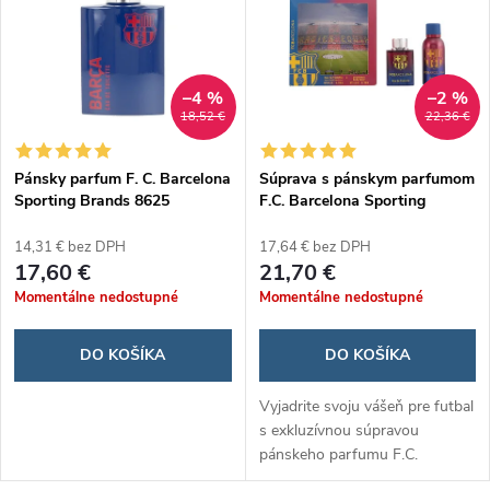
ý
e
p
n
i
–4 %
–2 %
18,52 €
22,36 €
i
s
e
Pánsky parfum F. C. Barcelona
Súprava s pánskym parfumom
Sporting Brands 8625
F.C. Barcelona Sporting
p
(toaletná voda) 100 ml
Brands 244.151 (2 pcs) 2 ks
p
14,31 € bez DPH
17,64 € bez DPH
r
17,60 €
21,70 €
r
Momentálne nedostupné
Momentálne nedostupné
o
o
DO KOŠÍKA
DO KOŠÍKA
d
d
Vyjadrite svoju vášeň pre futbal
u
s exkluzívnou súpravou
u
pánskeho parfumu F.C.
Barcelona Sporting Brands!