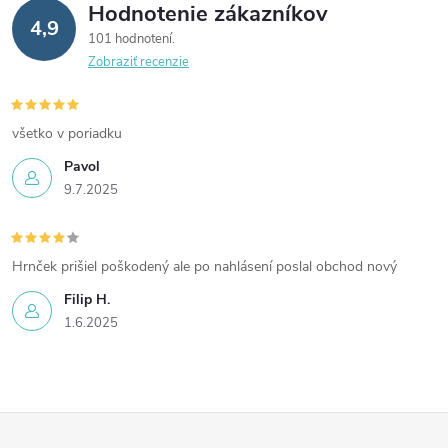
r
Hodnotenie zákazníkov
4,9
v
101 hodnotení
Zobraziť recenzie
k
y
všetko v poriadku
v
Pavol
9.7.2025
ý
p
Hrnček prišiel poškodený ale po nahlásení poslal obchod nový
i
Filip H.
s
1.6.2025
u
Z