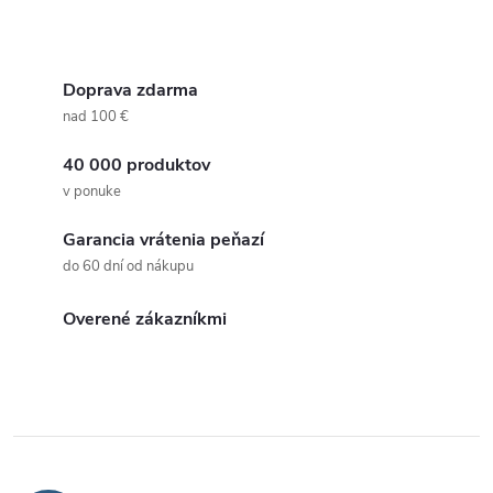
k
Táto elegantná dvojdielna sada
k
je ideálnym darčekom pre
t
O
každého fanúšika...
t
v
Doprava zdarma
o
nad 100 €
o
l
v
40 000 produktov
á
v
v ponuke
d
Garancia vrátenia peňazí
a
do 60 dní od nákupu
c
Overené zákazníkmi
i
e
p