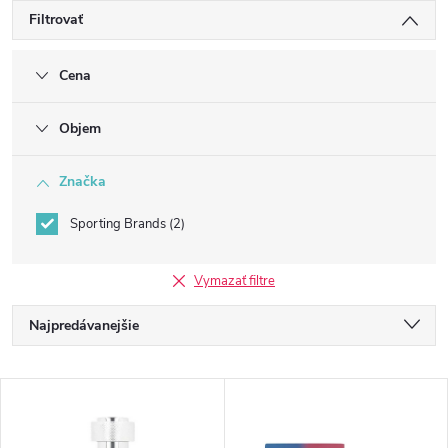
Filtrovať
Cena
Objem
Značka
Sporting Brands
2
Vymazať filtre
R
Najpredávanejšie
a
Najlacnejšie
V
Najdrahšie
d
Abecedne