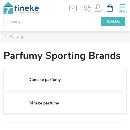
Prejsť
NÁKUPN
KOŠÍK
na
obsah
HĽADAŤ
Parfumy
Parfumy Sporting Brands
Dámske parfumy
Pánske parfumy