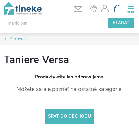
Prejsť
NÁKUPN
KOŠÍK
na
obsah
HĽADAŤ
Stolovanie
Taniere Versa
Produkty ešte len pripravujeme.
Môžete sa ale pozrieť na ostatné kategórie.
SPÄŤ DO OBCHODU