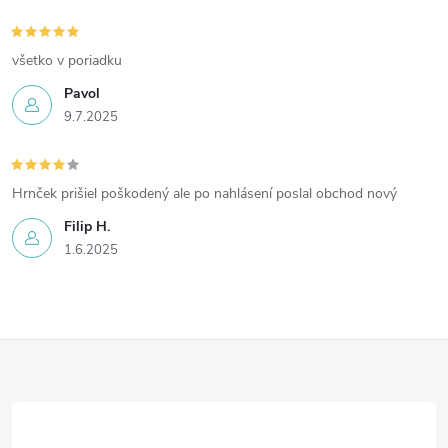
všetko v poriadku
Pavol
9.7.2025
Hrnček prišiel poškodený ale po nahlásení poslal obchod nový
Filip H.
1.6.2025
Z
á