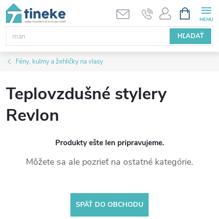
Prejsť
NÁKUPN
KOŠÍK
na
obsah
HĽADAŤ
Fény, kulmy a žehličky na vlasy
Teplovzdušné stylery
Revlon
Produkty ešte len pripravujeme.
Môžete sa ale pozrieť na ostatné kategórie.
SPÄŤ DO OBCHODU