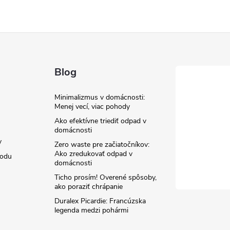
Blog
Minimalizmus v domácnosti:
Menej vecí, viac pohody
Ako efektívne triediť odpad v
domácnosti
y
Zero waste pre začiatočníkov:
Ako zredukovať odpad v
hodu
domácnosti
Ticho prosím! Overené spôsoby,
ako poraziť chrápanie
Duralex Picardie: Francúzska
legenda medzi pohármi