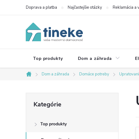
Prejsť
Doprava a platba
Najčastejšie otázky
Reklamácia a v
na
obsah
Top produkty
Dom a záhrada
E
Dom a záhrada
Domáce potreby
Upratovan
Domov
B
Preskočiť
Kategórie
kategórie
o
Top produkty
č