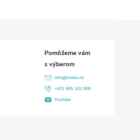
info
@
tineke.sk
+421 905 102 908
Youtube