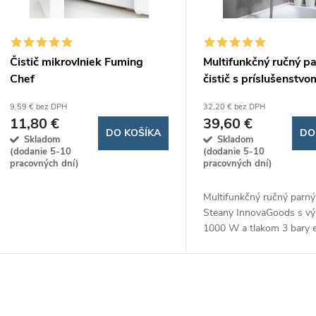
e
s
p
p
Čistič mikrovlniek Fuming
Multifunkčný ručný p
r
Chef
čistič s príslušenstvo
r
Steany 1000W
9,59 € bez DPH
32,20 € bez DPH
o
11,80 €
39,60 €
o
DO KOŠÍKA
DO
Skladom
Skladom
d
(dodanie 5-10
(dodanie 5-10
d
pracovných dní)
pracovných dní)
u
Multifunkčný ručný parný 
u
Steany InnovaGoods s v
k
1000 W a tlakom 3 bary e
k
čistí a dezinfikuje rôzne 
t
použitia chemikálií. S kap
t
ml a...
o
O
o