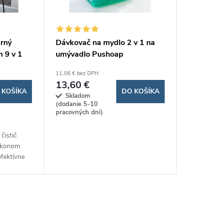
arný
Dávkovač na mydlo 2 v 1 na
m 9 v 1
umývadlo Pushoap
11,06 € bez DPH
13,60 €
 KOŠÍKA
DO KOŠÍKA
Skladom
(dodanie 5-10
pracovných dní)
čistič
ýkonom
fektívne
povrchy bez
acitou 350