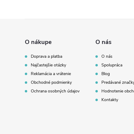
Z
á
O nákupe
O nás
p
Doprava a platba
O nás
Najčastejšie otázky
Spolupráca
ä
Reklamácia a vrátenie
Blog
t
Obchodné podmienky
Predávané značk
Ochrana osobných údajov
Hodnotenie obc
i
Kontakty
e