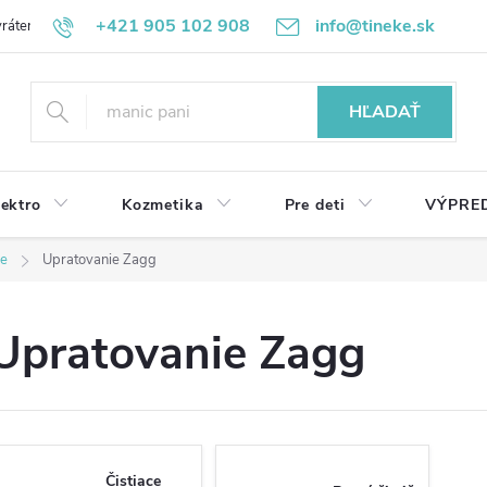
+421 905 102 908
info@tineke.sk
rátenie
Obchodné podmienky
Ochrana osobných údajov
HĽADAŤ
lektro
Kozmetika
Pre deti
VÝPRE
ie
Upratovanie Zagg
Upratovanie Zagg
Čistiace