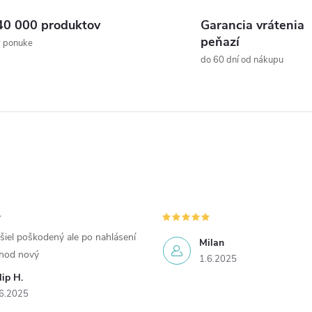
40 000 produktov
Garancia vrátenia
peňazí
v ponuke
do 60 dní od nákupu
šiel poškodený ale po nahlásení
Milan
chod nový
1.6.2025
lip H.
6.2025