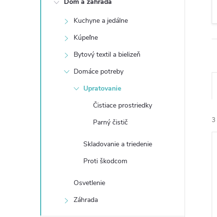
Dom a záhrada
n
Kuchyne a jedálne
ý
Kúpeľne
p
Bytový textil a bielizeň
Domáce potreby
a
Upratovanie
n
Čistiace prostriedky
3
Parný čistič
e
Skladovanie a triedenie
l
Proti škodcom
Osvetlenie
i
Záhrada
i