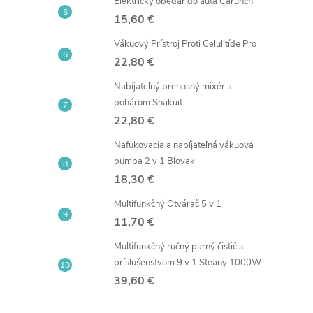
Elektrický obedár do auta Carunch
15,60 €
Vákuový Prístroj Proti Celulitíde Pro
22,80 €
Nabíjateľný prenosný mixér s
pohárom Shakuit
22,80 €
i
Nafukovacia a nabíjateľná vákuová
pumpa 2 v 1 Blovak
18,30 €
Multifunkčný Otvárač 5 v 1
11,70 €
Multifunkčný ručný parný čistič s
príslušenstvom 9 v 1 Steany 1000W
39,60 €