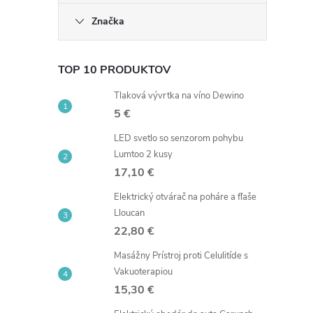
Značka
l
TOP 10 PRODUKTOV
Tlaková vývrtka na víno Dewino
5 €
LED svetlo so senzorom pohybu
Lumtoo 2 kusy
17,10 €
i
Elektrický otvárač na poháre a fľaše
Lloucan
22,80 €
Masážny Prístroj proti Celulitíde s
r
Vakuoterapiou
15,30 €