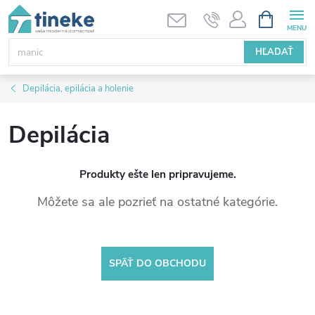
Prejsť
NÁKUPN
KOŠÍK
na
obsah
HĽADAŤ
Depilácia, epilácia a holenie
Depilácia
Produkty ešte len pripravujeme.
Môžete sa ale pozrieť na ostatné kategórie.
SPÄŤ DO OBCHODU