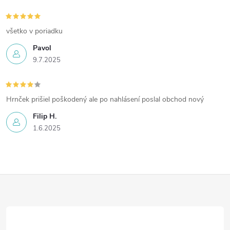
všetko v poriadku
Pavol
9.7.2025
Hrnček prišiel poškodený ale po nahlásení poslal obchod nový
Filip H.
1.6.2025
Z
á