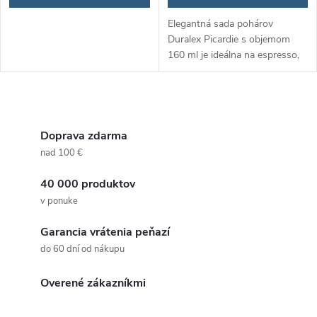
d
d
Elegantná sada pohárov
u
Duralex Picardie s objemom
u
160 ml je ideálna na espresso,
k
čaj či iné obľúbené nápoje.
Vyrobené z odolného
k
tvrdeného skla, ktoré je vhodné
t
O
do umývačky...
t
v
Doprava zdarma
o
nad 100 €
o
l
v
40 000 produktov
á
v
v ponuke
d
Garancia vrátenia peňazí
a
do 60 dní od nákupu
c
Overené zákazníkmi
i