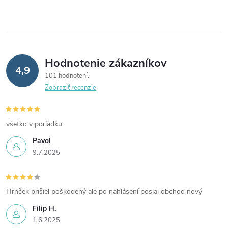
e
p
r
Hodnotenie zákazníkov
4,9
v
101 hodnotení
Zobraziť recenzie
k
y
všetko v poriadku
v
Pavol
9.7.2025
ý
p
Hrnček prišiel poškodený ale po nahlásení poslal obchod nový
i
Filip H.
s
1.6.2025