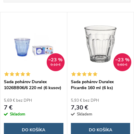
a
Najlacnejšie
V
Najdrahšie
d
ý
Abecedne
e
p
n
i
–23 %
–23 %
9,10 €
9,60 €
i
s
e
Sada pohárov Duralex
Sada pohárov Duralex
1026BB06/6 220 ml (6 kusov)
Picardie 160 ml (6 ks)
p
p
5,69 € bez DPH
5,93 € bez DPH
r
7 €
7,30 €
r
Skladom
Skladem
o
o
DO KOŠÍKA
DO KOŠÍKA