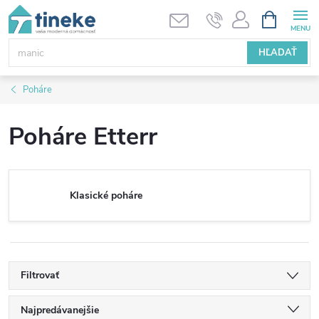
Prejsť
NÁKUPN
KOŠÍK
na
obsah
HĽADAŤ
Poháre
Poháre Etterr
Klasické poháre
Filtrovať
R
Najpredávanejšie