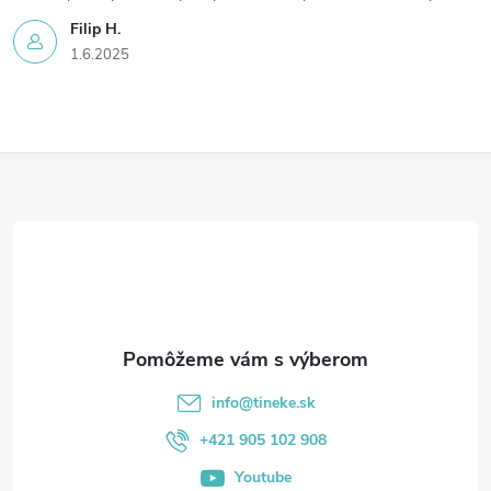
Filip H.
1.6.2025
Z
á
p
ä
t
info
@
tineke.sk
i
+421 905 102 908
Youtube