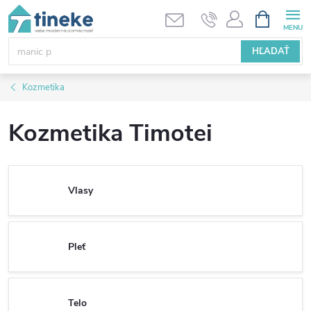
Prejsť
NÁKUPN
KOŠÍK
na
obsah
HĽADAŤ
Kozmetika
Kozmetika Timotei
Vlasy
Pleť
Telo