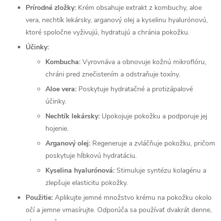
Prírodné zložky:
Krém obsahuje extrakt z kombuchy, aloe
vera, nechtík lekársky, arganový olej a kyselinu hyalurónovú,
ktoré spoločne vyživujú, hydratujú a chránia pokožku.
Účinky:
Kombucha:
Vyrovnáva a obnovuje kožnú mikroflóru,
chráni pred znečistením a odstraňuje toxíny.
Aloe vera:
Poskytuje hydratačné a protizápalové
účinky.
Nechtík lekársky:
Upokojuje pokožku a podporuje jej
hojenie.
Arganový olej:
Regeneruje a zvláčňuje pokožku, pričom
poskytuje hĺbkovú hydratáciu.
Kyselina hyalurónová:
Stimuluje syntézu kolagénu a
zlepšuje elasticitu pokožky.
Použitie:
Aplikujte jemné množstvo krému na pokožku okolo
očí a jemne vmasírujte.
Odporúča sa používať dvakrát denne,