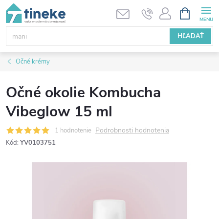
Prejsť
NÁKUPN
KOŠÍK
na
obsah
HĽADAŤ
Očné krémy
Očné okolie Kombucha
Vibeglow 15 ml
Podrobnosti hodnotenia
1 hodnotenie
Kód:
YV0103751