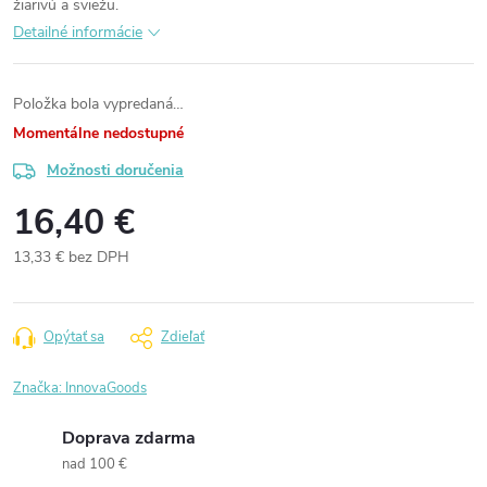
žiarivú a sviežu.
Detailné informácie
Položka bola vypredaná…
Momentálne nedostupné
Možnosti doručenia
16,40 €
13,33 € bez DPH
Jednotková
cena:
Opýtať sa
Zdieľať
Značka:
InnovaGoods
Doprava zdarma
nad 100 €