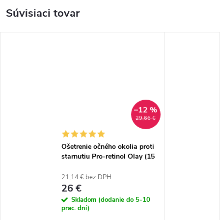
Súvisiaci tovar
–12 %
29,66 €
Ošetrenie očného okolia proti
starnutiu Pro-retinol Olay (15
ml)
21,14 € bez DPH
26 €
Skladom (dodanie do 5-10
prac. dní)