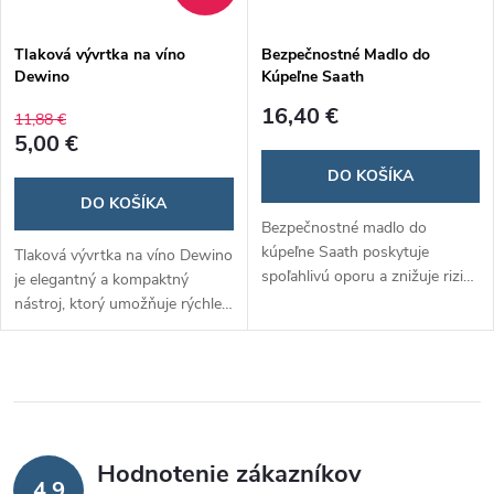
Tlaková vývrtka na víno
Bezpečnostné Madlo do
Dewino
Kúpeľne Saath
16,40 €
11,88 €
5,00 €
DO KOŠÍKA
DO KOŠÍKA
Bezpečnostné madlo do
kúpeľne Saath poskytuje
Tlaková vývrtka na víno Dewino
spoľahlivú oporu a znižuje riziko
je elegantný a kompaktný
pošmyknutia v mokrom
nástroj, ktorý umožňuje rýchle
prostredí. Jednoduchá inštalácia
a bezpečné otváranie fliaš bez
pomocou prísaviek umožňuje
rizika poškodenia korku. Jej
pevné upevnenie na hladké
inovatívny dizajn zaručuje
povrchy bez potreby vŕtania.
jednoduché použitie a je
Ideálne pre seniorov, deti a
ideálnym darčekom pre
osoby so zníženou
milovníkov vína. ​
Hodnotenie zákazníkov
pohyblivosťou.​
4,9