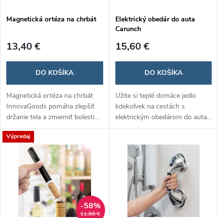
Magnetická ortéza na chrbát
Elektrický obedár do auta
Carunch
13,40 €
15,60 €
DO KOŠÍKA
DO KOŠÍKA
Magnetická ortéza na chrbát
Užite si teplé domáce jedlo
InnovaGoods pomáha zlepšiť
kdekoľvek na cestách s
držanie tela a zmierniť bolesti
elektrickým obedárom do auta
chrbta pomocou 12
Carunch! Stačí ho pripojiť do
Výpredaj
zabudovaných magnetov a
zásuvky v aute a jedlo sa ohreje
ergonomického dizajnu. Je
rýchlo a jednoducho. Perfektné
nastaviteľná, pohodlná a
riešenie pre vodičov,
diskrétna pod oblečením,
cestovateľov a pracujúcich v
vhodná pre každodenné
teréne.
nosenie.
-58%
11,88 €