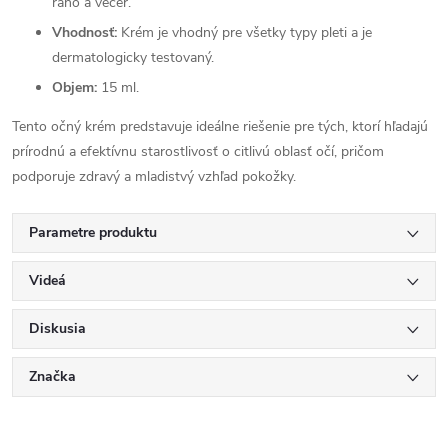
ráno a večer.
Vhodnosť:
Krém je vhodný pre všetky typy pleti a je
dermatologicky testovaný.
Objem:
15 ml.
Tento očný krém predstavuje ideálne riešenie pre tých, ktorí hľadajú
prírodnú a efektívnu starostlivosť o citlivú oblasť očí, pričom
podporuje zdravý a mladistvý vzhľad pokožky.
Parametre produktu
Videá
Diskusia
Značka