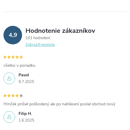
inovatívny dizajn zaručuje
jednoduché použitie a je
ideálnym darčekom pre
milovníkov vína. ​
Hodnotenie zákazníkov
4,9
101 hodnotení
Zobraziť recenzie
všetko v poriadku
Pavol
9.7.2025
Hrnček prišiel poškodený ale po nahlásení poslal obchod nový
Filip H.
1.6.2025