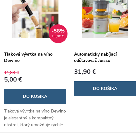
nadstavcami môžete krájať
zeleninu na pásy, špagety alebo
ju nastrúhať podľa vašich
predstáv.
-58%
11,88 €
Tlaková vývrtka na víno
Automatický nabíjací
Dewino
odšťavovač Juisso
31,90 €
11,88 €
5,00 €
DO KOŠÍKA
DO KOŠÍKA
Tlaková vývrtka na víno Dewino
je elegantný a kompaktný
nástroj, ktorý umožňuje rýchle
a bezpečné otváranie fliaš bez
rizika poškodenia korku. Jej