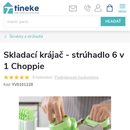
Prejsť
NÁKUPN
KOŠÍK
na
obsah
HĽADAŤ
Škrabky a strúhadlá
Skladací krájač - strúhadlo 6 v
1 Choppie
Podrobnosti hodnotenia
8 hodnotení
Kód:
YV0101228