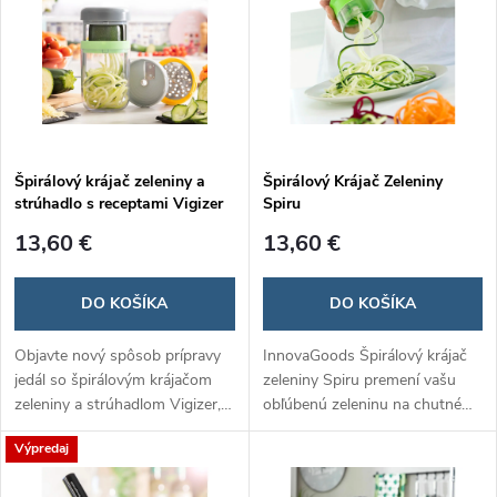
Špirálový krájač zeleniny a
Špirálový Krájač Zeleniny
strúhadlo s receptami Vigizer
Spiru
13,60 €
13,60 €
DO KOŠÍKA
DO KOŠÍKA
Objavte nový spôsob prípravy
InnovaGoods Špirálový krájač
jedál so špirálovým krájačom
zeleniny Spiru premení vašu
zeleniny a strúhadlom Vigizer,
obľúbenú zeleninu na chutné
ktorý vám umožní jednoducho
špagety, čím obohatí vaše jedlá
Výpredaj
vytvárať kreatívne a zdravé
o zdravé a vizuálne atraktívne
pokrmy. S tromi rôznymi
prvky.