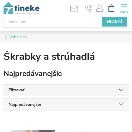
Prejsť
NÁKUPN
KOŠÍK
na
obsah
HĽADAŤ
Vybavenie
Škrabky a strúhadlá
Najpredávanejšie
Filtrovať
R
Najpredávanejšie
a
Najlacnejšie
V
Najdrahšie