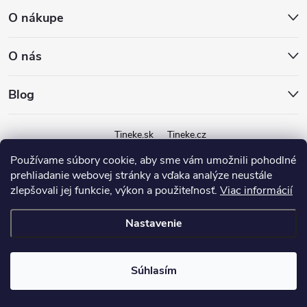
O nákupe
O nás
Blog
Tineke.sk
Tineke.cz
Používame súbory cookie, aby sme vám umožnili pohodlné
prehliadanie webovej stránky a vďaka analýze neustále
zlepšovali jej funkcie, výkon a použiteľnosť.
Viac informácií
Nastavenie
Copyright 2026
Tineke.sk
. Všetky práva vyhradené.
Súhlasím
Vytvoril Shoptet