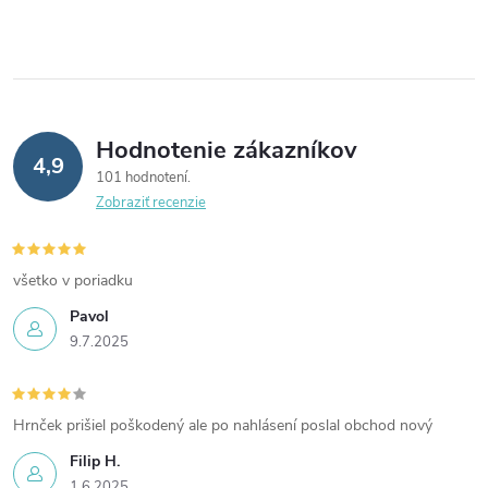
i
e
p
r
Hodnotenie zákazníkov
4,9
v
101 hodnotení
Zobraziť recenzie
k
y
všetko v poriadku
v
Pavol
9.7.2025
ý
p
Hrnček prišiel poškodený ale po nahlásení poslal obchod nový
i
Filip H.
s
1.6.2025