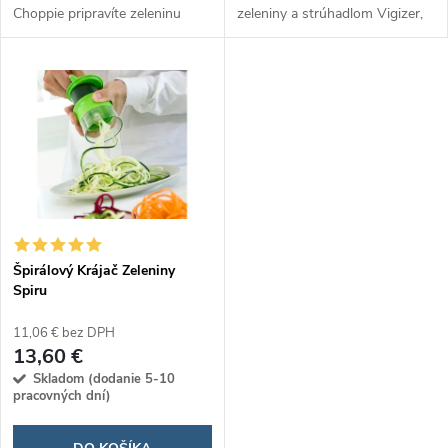
u
Choppie pripravíte zeleninu
zeleniny a strúhadlom Vigizer,
k
rýchlo a jednoducho. Jeho
ktorý vám umožní jednoducho
k
kompaktný dizajn šetrí miesto a
vytvárať kreatívne a zdravé
t
vďaka odnímateľným
pokrmy. S tromi rôznymi...
t
nadstavcom ponúka...
o
o
v
v
Špirálový Krájač Zeleniny
Spiru
11,06 € bez DPH
13,60 €
Skladom (dodanie 5-10
pracovných dní)