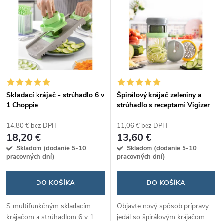
d
ý
Abecedne
e
p
n
i
i
s
e
Skladací krájač - strúhadlo 6 v
Špirálový krájač zeleniny a
1 Choppie
strúhadlo s receptami Vigizer
p
p
14,80 € bez DPH
11,06 € bez DPH
r
18,20 €
13,60 €
r
Skladom (dodanie 5-10
Skladom (dodanie 5-10
o
pracovných dní)
pracovných dní)
o
d
DO KOŠÍKA
DO KOŠÍKA
d
u
S multifunkčným skladacím
Objavte nový spôsob prípravy
krájačom a strúhadlom 6 v 1
jedál so špirálovým krájačom