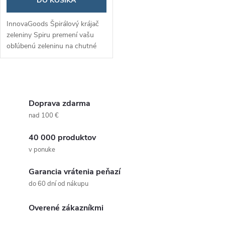
DO KOŠÍKA
InnovaGoods Špirálový krájač
zeleniny Spiru premení vašu
obľúbenú zeleninu na chutné
špagety, čím obohatí vaše jedlá
o zdravé a vizuálne atraktívne
prvky.
O
v
Doprava zdarma
nad 100 €
l
40 000 produktov
á
v ponuke
d
Garancia vrátenia peňazí
a
do 60 dní od nákupu
c
Overené zákazníkmi