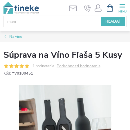
Prejsť
NÁKUPN
KOŠÍK
na
obsah
HĽADAŤ
Na víno
Súprava na Víno Fľaša 5 Kusy
Podrobnosti hodnotenia
1 hodnotenie
Kód:
YV0100451