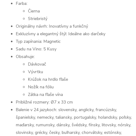
Farba:
Čierna
Striebristý
Originálny návrh: Inovatívny a funkčný
Exkluzívny a elegantný štýl: Ideálne ako darčeky
Typ zapínania: Magnetic
Sadu na Vino: 5 Kusy
Obsahuje:
Dávkovač
Vývrtku
Krúžok na hrdlo fľaše
Nožík na fóliu
Zátka na fľaše vína
Približné rozmery: Ø7 x 33 cm
Balenie v 24 jazykoch: slovensky, anglicky, francúzsky,
španielsky, nemecky, taliansky, portugalsky, holandsky, poľsky,
maďarsky, rumunsky, dánsky, švédsky, fínsky, litovsky, nórsky,
slovinsky, grécky, česky, bulharsky, chorvátsky, estónsky,