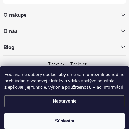
O nákupe
O nás
Blog
Tineke.sk
Tineke.cz
Používame súbory cookie, aby sme vám umožnili pohodlné
prehliadanie webovej stránky a vďaka analýze neustále
zlepšovali jej funkcie, výkon a použiteľnosť.
Viac informácií
Nastavenie
Copyright 2026
Tineke.sk
. Všetky práva vyhradené.
Súhlasím
Vytvoril Shoptet