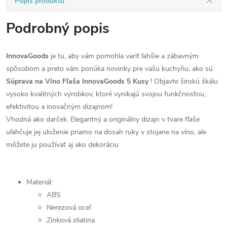
Popis produktu
Podrobný popis
InnovaGoods
je tu, aby vám pomohla variť ľahšie a zábavným
spôsobom a preto vám ponúka novinky pre vašu kuchyňu, ako sú
Súprava na Víno Fľaša InnovaGoods 5 Kusy
! Objavte širokú škálu
vysoko kvalitných výrobkov, ktoré vynikajú svojou funkčnosťou,
efektivitou a inovačným dizajnom!
Vhodná ako darček. Elegantný a originálny dizajn v tvare fľaše
uľahčuje jej uloženie priamo na dosah ruky v stojane na víno, ale
môžete ju používať aj ako dekoráciu
Materiál:
ABS
Nerezová oceľ
Zinková zliatina