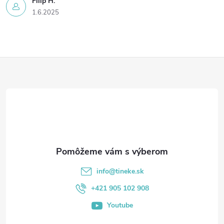
Filip H.
1.6.2025
Z
á
p
ä
t
info
@
tineke.sk
i
+421 905 102 908
Youtube
e