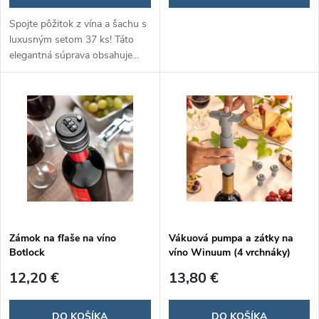
Spojte pôžitok z vína a šachu s
luxusným setom 37 ks! Táto
elegantná súprava obsahuje
všetko potrebné pre milovníkov
vína a strategických hier,
ideálna na darček alebo
relaxačné večery.
Zámok na fľaše na víno
Vákuová pumpa a zátky na
Botlock
víno Winuum (4 vrchnáky)
12,20 €
13,80 €
DO KOŠÍKA
DO KOŠÍKA