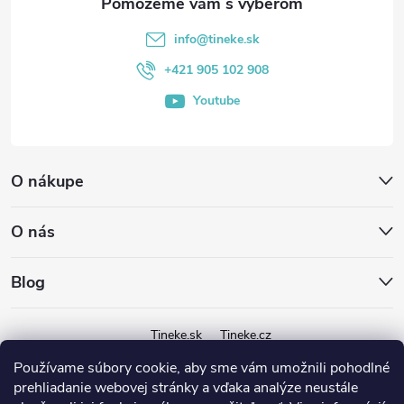
t
info
@
tineke.sk
i
+421 905 102 908
Youtube
e
O nákupe
O nás
Blog
Tineke.sk
Tineke.cz
Používame súbory cookie, aby sme vám umožnili pohodlné
prehliadanie webovej stránky a vďaka analýze neustále