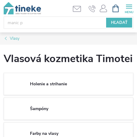
Prejsť
NÁKUPN
KOŠÍK
na
obsah
HĽADAŤ
Vlasy
Vlasová kozmetika Timotei
Holenie a strihanie
Šampóny
Farby na vlasy