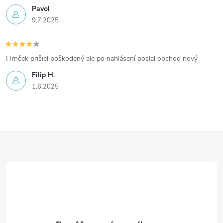
Pavol
9.7.2025
Hrnček prišiel poškodený ale po nahlásení poslal obchod nový
Filip H.
1.6.2025
Z
á
p
ä