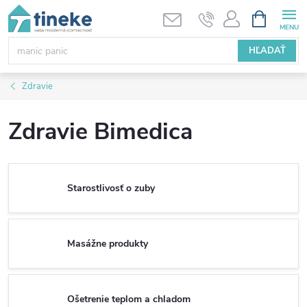
Prejsť
NÁKUPN
KOŠÍK
na
obsah
HĽADAŤ
Zdravie
Zdravie Bimedica
Starostlivosť o zuby
Masážne produkty
Ošetrenie teplom a chladom