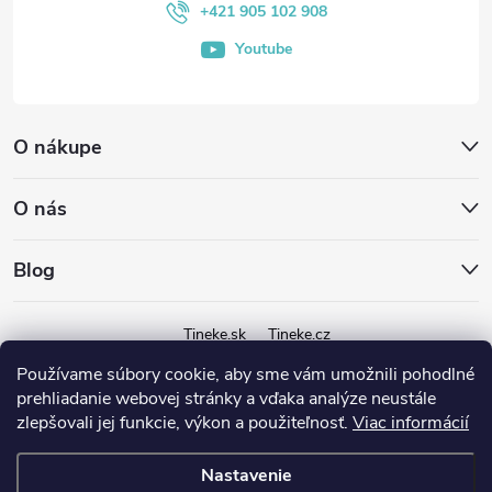
i
+421 905 102 908
Youtube
e
O nákupe
O nás
Blog
Tineke.sk
Tineke.cz
Používame súbory cookie, aby sme vám umožnili pohodlné
prehliadanie webovej stránky a vďaka analýze neustále
zlepšovali jej funkcie, výkon a použiteľnosť.
Viac informácií
Nastavenie