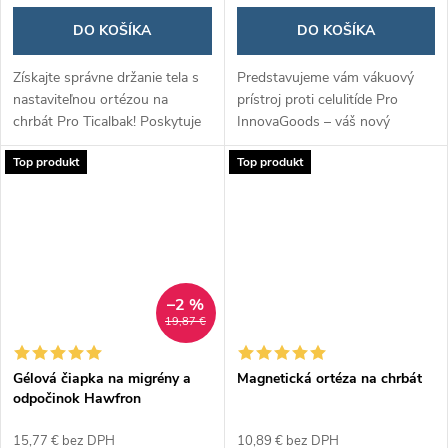
DO KOŠÍKA
DO KOŠÍKA
Získajte správne držanie tela s
Predstavujeme vám vákuový
nastaviteľnou ortézou na
prístroj proti celulitíde Pro
chrbát Pro Ticalbak! Poskytuje
InnovaGoods – váš nový
pevnú oporu chrbtici, pomáha
spojenec v boji za hladšiu a
Top produkt
Top produkt
zmierniť bolesti a zlepšiť
pevnejšiu pokožku. Vďaka
držanie tela pri každodennom...
vákuovej terapii účinne redukuje
celulitídu...
–2 %
19,87 €
Gélová čiapka na migrény a
Magnetická ortéza na chrbát
odpočinok Hawfron
15,77 € bez DPH
10,89 € bez DPH