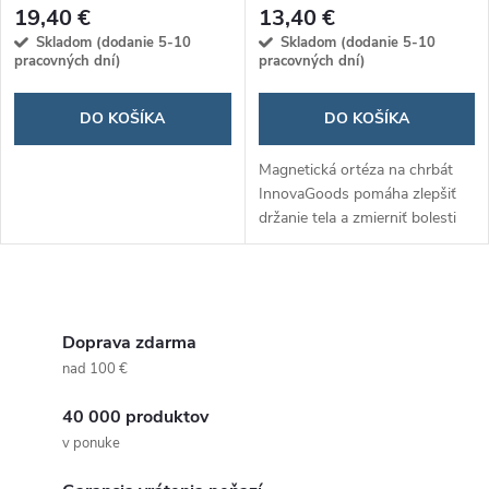
19,40 €
13,40 €
Skladom (dodanie 5-10
Skladom (dodanie 5-10
pracovných dní)
pracovných dní)
DO KOŠÍKA
DO KOŠÍKA
Magnetická ortéza na chrbát
InnovaGoods pomáha zlepšiť
držanie tela a zmierniť bolesti
chrbta pomocou 12
zabudovaných magnetov a
ergonomického dizajnu. Je
O
nastaviteľná, pohodlná...
v
Doprava zdarma
nad 100 €
l
40 000 produktov
á
v ponuke
d