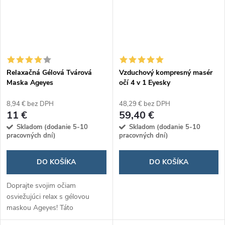
Relaxačná Gélová Tvárová
Vzduchový kompresný masér
Maska Ageyes
očí 4 v 1 Eyesky
8,94 € bez DPH
48,29 € bez DPH
11 €
59,40 €
Skladom (dodanie 5-10
Skladom (dodanie 5-10
pracovných dní)
pracovných dní)
DO KOŠÍKA
DO KOŠÍKA
Doprajte svojim očiam
osviežujúci relax s gélovou
maskou Ageyes! Táto
inovatívna maska pomáha