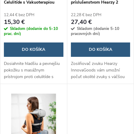
e
Celulitíde s Vakuoterapiou
príslušenstvom Hearzy 2
p
kusov
p
12,44 € bez DPH
22,28 € bez DPH
r
15,30 €
27,40 €
r
Skladom (dodanie do 5-10
Skladom (dodanie 5-10
o
prac. dní)
pracovných dní)
o
d
DO KOŠÍKA
DO KOŠÍKA
d
u
Dosiahnite hladšiu a pevnejšiu
Zosilňovač zvuku Hearzy
pokožku s masážnym
InnovaGoods vám umožní
u
prístrojom proti celulitíde s
počuť okolité zvuky s väčšou
k
vakuoterapiou, ktorý účinne
čistotou a ostrosťou, či už ste
k
redukuje celulitídu a zlepšuje
doma alebo vonku. Jeho
t
vzhľad vašej pokožky.​
ergonomický dizajn a rôzne
t
veľkosti...
o
o
v