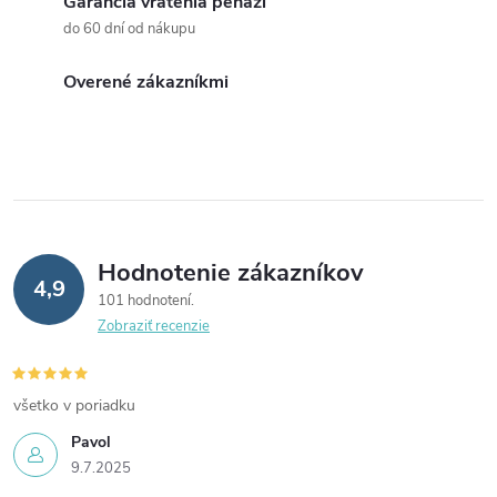
Garancia vrátenia peňazí
a
do 60 dní od nákupu
c
Overené zákazníkmi
i
e
p
r
Hodnotenie zákazníkov
4,9
v
101 hodnotení
Zobraziť recenzie
k
y
všetko v poriadku
v
Pavol
9.7.2025
ý