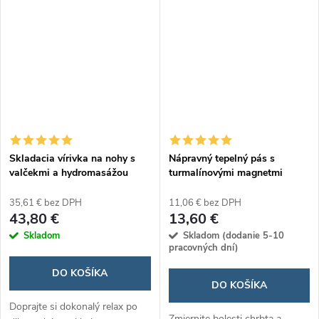
zmierniť únavu očí, bolesti hlavy
a podporuje krvný obeh pre váš
maximálny komfort.
Skladacia vírivka na nohy s
Nápravný tepelný pás s
valčekmi a hydromasážou
turmalínovými magnetmi
Footopy
Tourmabelt
35,61 € bez DPH
11,06 € bez DPH
43,80 €
13,60 €
Skladom
Skladom (dodanie 5-10
pracovných dní)
DO KOŠÍKA
DO KOŠÍKA
Doprajte si dokonalý relax po
Zmiernite bolesti chrbta a