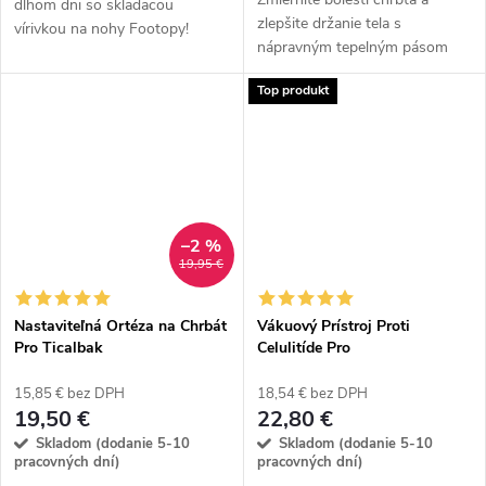
dlhom dni so skladacou
zlepšite držanie tela s
vírivkou na nohy Footopy!
nápravným tepelným pásom
Hydromasáž a masážne valčeky
Tourmabelt! Kombinuje teplo s
vám pomôžu uvoľniť napätie a
Top produkt
turmalínovými magnetmi na
zlepšiť krvný obeh – ideálny
podporu svalov, stimuláciu
spôsob, ako...
krvného obehu a...
–2 %
19,95 €
Nastaviteľná Ortéza na Chrbát
Vákuový Prístroj Proti
Pro Ticalbak
Celulitíde Pro
15,85 € bez DPH
18,54 € bez DPH
19,50 €
22,80 €
Skladom (dodanie 5-10
Skladom (dodanie 5-10
pracovných dní)
pracovných dní)