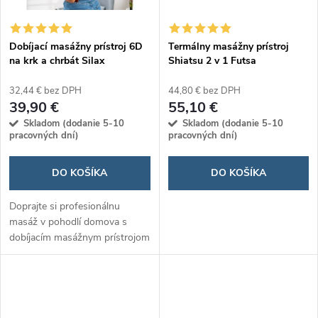
v
Dobíjací masážny prístroj 6D
Termálny masážny prístroj
na krk a chrbát Silax
Shiatsu 2 v 1 Futsa
32,44 € bez DPH
44,80 € bez DPH
39,90 €
55,10 €
Skladom (dodanie 5-10
Skladom (dodanie 5-10
pracovných dní)
pracovných dní)
DO KOŠÍKA
DO KOŠÍKA
Doprajte si profesionálnu
masáž v pohodlí domova s
dobíjacím masážnym prístrojom
6D na krk a chrbát Silax, ktorý
efektívne uvoľňuje svalové
napätie a zmierňuje bolesti.