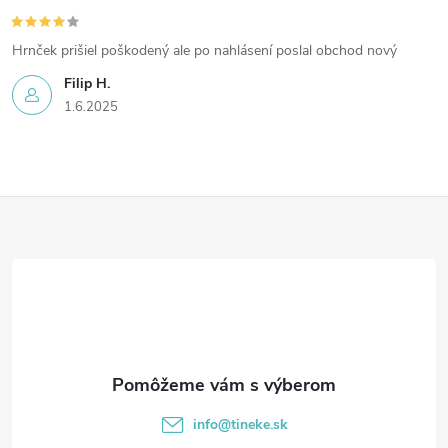
p
Hrnček prišiel poškodený ale po nahlásení poslal obchod nový
i
Filip H.
s
1.6.2025
u
Z
á
p
ä
t
info
@
tineke.sk