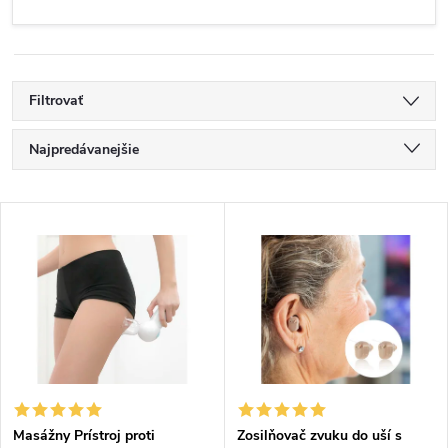
Filtrovať
R
Najpredávanejšie
a
Najlacnejšie
V
Najdrahšie
d
ý
Abecedne
e
p
n
i
i
s
Masážny Prístroj proti
Zosilňovač zvuku do uší s