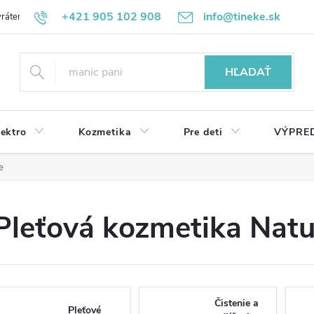
+421 905 102 908
info@tineke.sk
rátenie
Obchodné podmienky
Ochrana osobných údajov
HĽADAŤ
lektro
Kozmetika
Pre deti
VÝPRE
e
Pleťová kozmetika Natu
Čistenie a
Pleťové