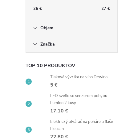
26
€
27
€
l
Objem
Značka
TOP 10 PRODUKTOV
Tlaková vývrtka na víno Dewino
i
5 €
LED svetlo so senzorom pohybu
Lumtoo 2 kusy
17,10 €
r
Elektrický otvárač na poháre a fľaše
Lloucan
22,80 €