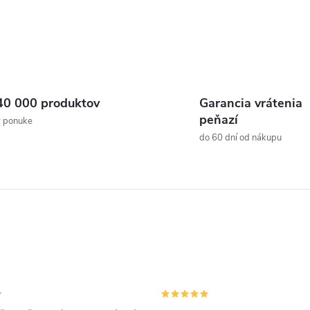
40 000 produktov
Garancia vrátenia
peňazí
v ponuke
do 60 dní od nákupu