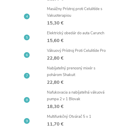
Masážny Prístroj proti Celulitíde s
Vakuoterapiou
15,30 €
Elektrický obedár do auta Carunch
15,60 €
Vákuový Prístroj Proti Celulitíde Pro
22,80 €
i
Nabíjateľný prenosný mixér s
pohárom Shakuit
22,80 €
Nafukovacia a nabíjateľná vákuová
pumpa 2 v 1 Blovak
18,30 €
Multifunkčný Otvárač 5 v 1
11,70 €