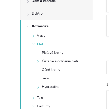
Dom a záhrada
n
Elektro
ý
p
Kozmetika
Vlasy
a
Pleť
n
Pleťové krémy
Čistenie a odlíčenie pleti
e
Očné krémy
l
Séra
1
Hydratačné
Telo
Parfumy