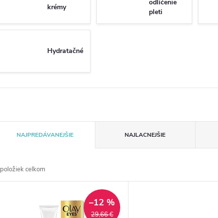
odlíčenie
krémy
pleti
Hydratačné
R
NAJPREDÁVANEJŠIE
NAJLACNEJŠIE
a
položiek celkom
d
V
e
–12 %
ý
29,66 €