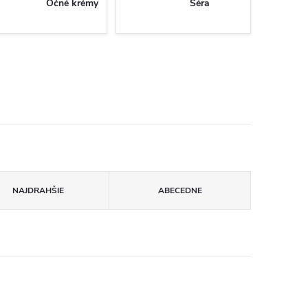
Očné krémy
Séra
NAJDRAHŠIE
ABECEDNE