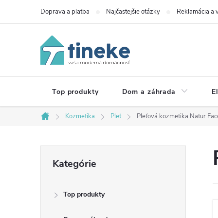
Prejsť
Doprava a platba
Najčastejšie otázky
Reklamácia a v
na
obsah
Top produkty
Dom a záhrada
E
Kozmetika
Pleť
Pleťová kozmetika Natur Fac
Domov
B
Preskočiť
Kategórie
kategórie
o
Top produkty
č