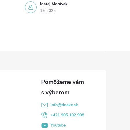
Matej Morávek
1.6.2025
info
@
tineke.sk
+421 905 102 908
Youtube