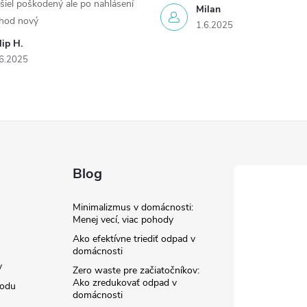
šiel poškodený ale po nahlásení
Milan
chod nový
1.6.2025
lip H.
6.2025
Blog
Minimalizmus v domácnosti:
Menej vecí, viac pohody
Ako efektívne triediť odpad v
domácnosti
y
Zero waste pre začiatočníkov:
Ako zredukovať odpad v
hodu
domácnosti