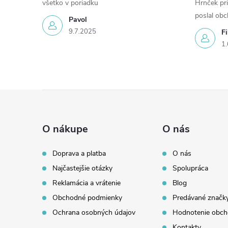
všetko v poriadku
Hrnček pri
poslal ob
Pavol
9.7.2025
Fi
1.
Z
á
O nákupe
O nás
p
Doprava a platba
O nás
Najčastejšie otázky
Spolupráca
ä
Reklamácia a vrátenie
Blog
t
Obchodné podmienky
Predávané značk
Ochrana osobných údajov
Hodnotenie obc
Kontakty