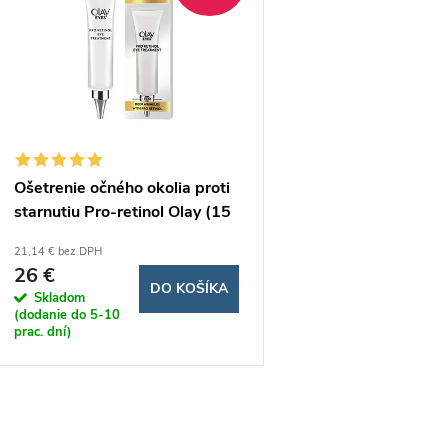
n
p
e
s
p
p
Ošetrenie očného okolia proti
r
starnutiu Pro-retinol Olay (15
r
ml)
21,14 € bez DPH
o
26 €
o
DO KOŠÍKA
Skladom
d
(dodanie do 5-10
d
prac. dní)
u
u
k
O
k