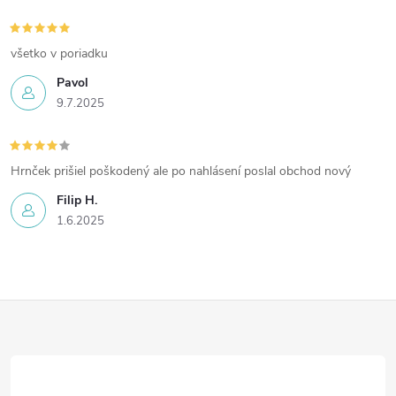
všetko v poriadku
Pavol
9.7.2025
Hrnček prišiel poškodený ale po nahlásení poslal obchod nový
Filip H.
1.6.2025
Z
á