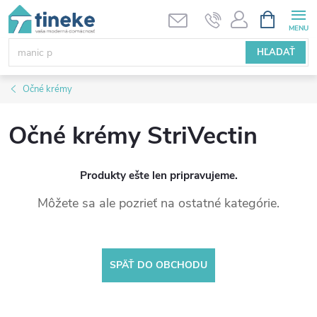
Prejsť
NÁKUPN
KOŠÍK
na
obsah
HĽADAŤ
Očné krémy
Očné krémy StriVectin
Produkty ešte len pripravujeme.
Môžete sa ale pozrieť na ostatné kategórie.
SPÄŤ DO OBCHODU