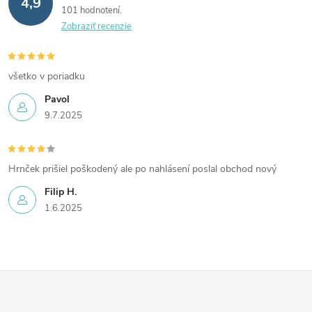
4,9
101 hodnotení
Zobraziť recenzie
všetko v poriadku
Pavol
9.7.2025
Hrnček prišiel poškodený ale po nahlásení poslal obchod nový
Filip H.
1.6.2025
Z