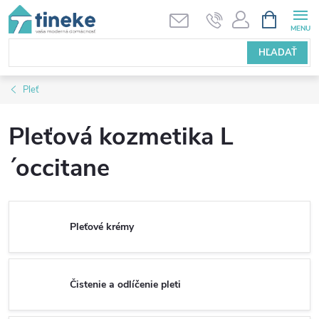
Prejsť
NÁKUPN
KOŠÍK
na
obsah
HĽADAŤ
Pleť
Pleťová kozmetika L
´occitane
Pleťové krémy
Čistenie a odlíčenie pleti