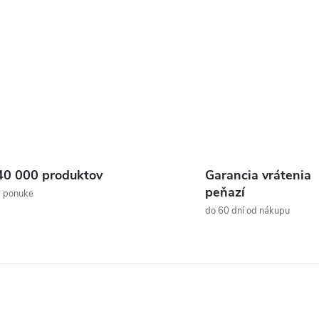
s
u
40 000 produktov
Garancia vrátenia
peňazí
v ponuke
do 60 dní od nákupu