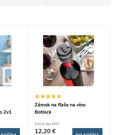
Zámok na fľaše na víno
o 2v1
Botlock
9,92 € bez DPH
12,20 €