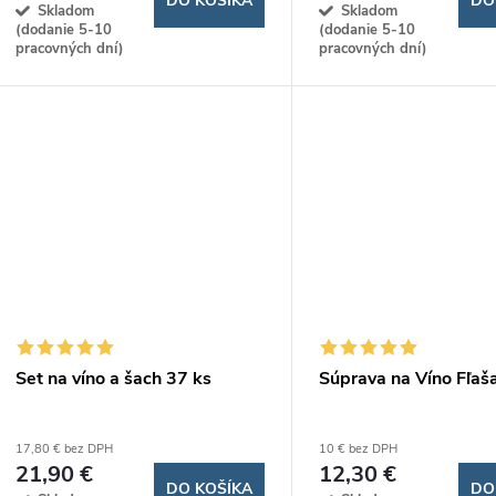
o
DO KOŠÍKA
DO
Skladom
Skladom
d
(dodanie 5-10
(dodanie 5-10
d
pracovných dní)
pracovných dní)
u
u
k
k
t
t
o
o
v
v
Set na víno a šach 37 ks
Súprava na Víno Fľaš
17,80 € bez DPH
10 € bez DPH
21,90 €
12,30 €
DO KOŠÍKA
DO