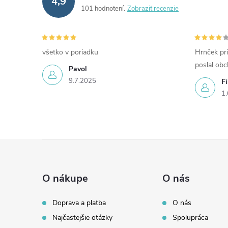
4,9
101 hodnotení
Zobraziť recenzie
všetko v poriadku
Hrnček pri
poslal ob
Pavol
9.7.2025
Fi
1.
Z
á
O nákupe
O nás
p
Doprava a platba
O nás
Najčastejšie otázky
Spolupráca
ä