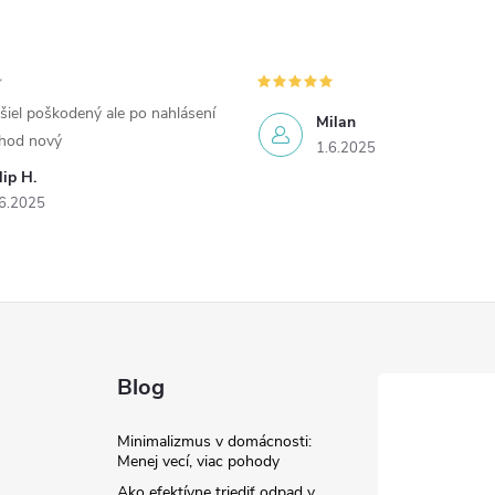
šiel poškodený ale po nahlásení
Milan
chod nový
1.6.2025
lip H.
6.2025
Blog
Minimalizmus v domácnosti:
Menej vecí, viac pohody
Ako efektívne triediť odpad v