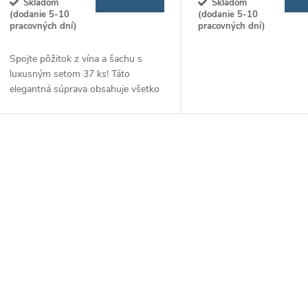
Skladom
Skladom
(dodanie 5-10
(dodanie 5-10
pracovných dní)
pracovných dní)
Spojte pôžitok z vína a šachu s
luxusným setom 37 ks! Táto
elegantná súprava obsahuje všetko
potrebné pre milovníkov vína a
strategických hier, ideálna na darček
alebo relaxačné...
O
v
á
d
a