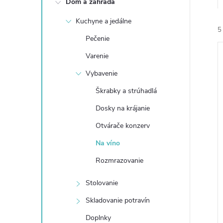
Dom a záhrada
n
Kuchyne a jedálne
ý
5
Pečenie
p
Varenie
Vybavenie
a
Škrabky a strúhadlá
n
Dosky na krájanie
i
i
Otvárače konzerv
e
Na víno
l
Rozmrazovanie
Stolovanie
Skladovanie potravín
Doplnky