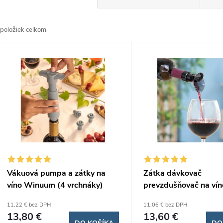
a
položiek celkom
d
V
e
ý
n
p
e
s
p
p
Vákuová pumpa a zátky na
Zátka dávkovač
r
víno Winuum (4 vrchnáky)
prevzdušňovač na vín
r
Wintopp
11,22 € bez DPH
11,06 € bez DPH
o
13,80 €
13,60 €