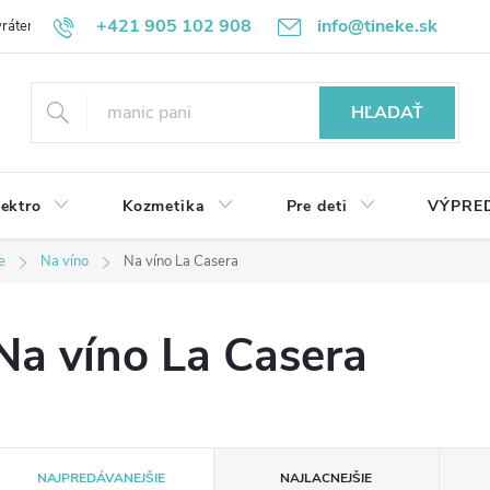
+421 905 102 908
info@tineke.sk
rátenie
Obchodné podmienky
Ochrana osobných údajov
HĽADAŤ
lektro
Kozmetika
Pre deti
VÝPRE
e
Na víno
Na víno La Casera
Na víno La Casera
R
NAJPREDÁVANEJŠIE
NAJLACNEJŠIE