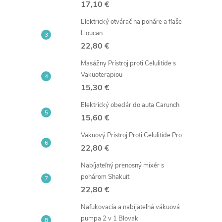
17,10 €
Elektrický otvárač na poháre a fľaše
i
Lloucan
22,80 €
Masážny Prístroj proti Celulitíde s
Vakuoterapiou
15,30 €
r
Elektrický obedár do auta Carunch
15,60 €
Vákuový Prístroj Proti Celulitíde Pro
22,80 €
Nabíjateľný prenosný mixér s
pohárom Shakuit
22,80 €
Nafukovacia a nabíjateľná vákuová
pumpa 2 v 1 Blovak