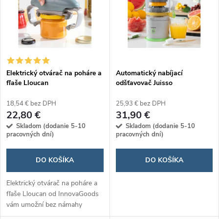
e
p
n
i
i
s
e
Elektrický otvárač na poháre a
Automatický nabíjací
fľaše Lloucan
odšťavovač Juisso
p
p
18,54 € bez DPH
25,93 € bez DPH
r
22,80 €
31,90 €
r
Skladom (dodanie 5-10
Skladom (dodanie 5-10
o
pracovných dní)
pracovných dní)
o
d
DO KOŠÍKA
DO KOŠÍKA
d
u
Elektrický otvárač na poháre a
fľaše Lloucan od InnovaGoods
u
vám umožní bez námahy
k
otvoriť sklenené nádoby