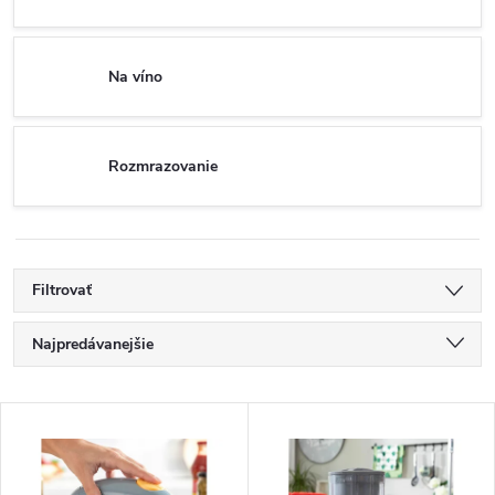
Na víno
Rozmrazovanie
Filtrovať
R
Najpredávanejšie
a
Najlacnejšie
V
Najdrahšie
d
ý
Abecedne