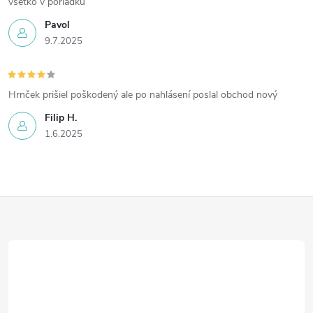
všetko v poriadku
v
Pavol
9.7.2025
ý
p
Hrnček prišiel poškodený ale po nahlásení poslal obchod nový
i
Filip H.
s
1.6.2025
u
Z
á
p