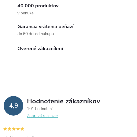
40 000 produktov
á
v ponuke
d
Garancia vrátenia peňazí
a
do 60 dní od nákupu
c
Overené zákazníkmi
i
e
p
r
Hodnotenie zákazníkov
4,9
v
101 hodnotení
Zobraziť recenzie
k
y