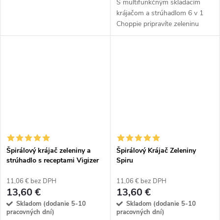
S multifunkčným skladacím
krájačom a strúhadlom 6 v 1
Choppie pripravíte zeleninu
rýchlo a jednoducho. Jeho
kompaktný dizajn šetrí miesto a
vďaka odnímateľným
nadstavcom ponúka...
Špirálový krájač zeleniny a
Špirálový Krájač Zeleniny
strúhadlo s receptami Vigizer
Spiru
11,06 € bez DPH
11,06 € bez DPH
13,60 €
13,60 €
Skladom (dodanie 5-10
Skladom (dodanie 5-10
pracovných dní)
pracovných dní)