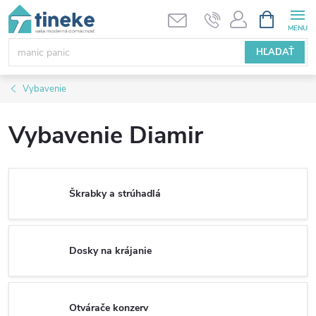
Prejsť
NÁKUPN
KOŠÍK
na
obsah
HĽADAŤ
Vybavenie
Vybavenie Diamir
Škrabky a strúhadlá
Dosky na krájanie
Otvárače konzerv