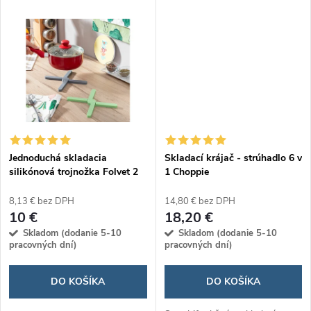
k
rôznych veľkostí jednoduchým
t
stlačením tlačidla. Ideálny
t
pomocník pre...
o
o
v
v
Jednoduchá skladacia
Skladací krájač - strúhadlo 6 v
silikónová trojnožka Folvet 2
1 Choppie
kusov
8,13 € bez DPH
14,80 € bez DPH
10 €
18,20 €
Skladom (dodanie 5-10
Skladom (dodanie 5-10
pracovných dní)
pracovných dní)
DO KOŠÍKA
DO KOŠÍKA