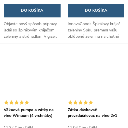
DO KOŠÍKA
DO KOŠÍKA
Objavte nový spôsob prípravy
InnovaGoods Špirálový krájač
jedál so špirálovým krájačom
zeleniny Spiru premení vašu
zeleniny a strúhadlom Vigizer,
obľúbenú zeleninu na chutné
ktorý vám umožní jednoducho
špagety, čím obohatí vaše jedlá
vytvárať kreatívne a zdravé
o zdravé a vizuálne atraktívne
pokrmy. S tromi rôznymi...
prvky.
Vákuová pumpa a zátky na
Zátka dávkovač
víno Winuum (4 vrchnáky)
prevzdušňovač na víno 2v1
Wintopp
11,22 € bez DPH
11,06 € bez DPH