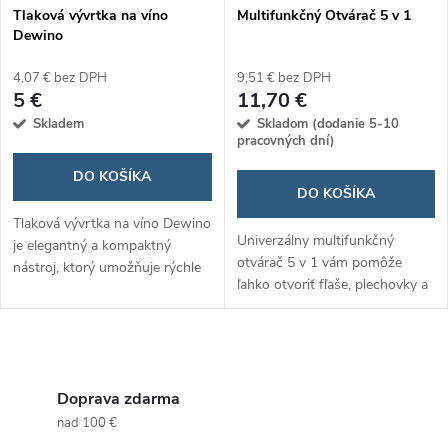
Tlaková vývrtka na víno
Multifunkčný Otvárač 5 v 1
Dewino
4,07 € bez DPH
9,51 € bez DPH
5 €
11,70 €
Skladem
Skladom (dodanie 5-10
pracovných dní)
DO KOŠÍKA
DO KOŠÍKA
Tlaková vývrtka na víno Dewino
Univerzálny multifunkčný
je elegantný a kompaktný
otvárač 5 v 1 vám pomôže
nástroj, ktorý umožňuje rýchle
ľahko otvoriť fľaše, plechovky a
a bezpečné otváranie fliaš bez
uzávery bez námahy.
rizika poškodenia korku. Jej
Ergonomický dizajn
inovatívny dizajn zaručuje...
zabezpečuje pevný úchop a
O
jednoduché použitie....
v
Doprava zdarma
nad 100 €
l