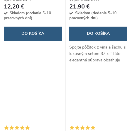
12,20 €
21,90 €
Skladom (dodanie 5-10
Skladom (dodanie 5-10
pracovných dní)
pracovných dní)
DO KOŠÍKA
DO KOŠÍKA
Spojte pôžitok z vína a šachu s
luxusným setom 37 ks! Táto
elegantná súprava obsahuje
všetko potrebné pre milovníkov
vína a strategických hier,
ideálna na darček alebo
relaxačné...