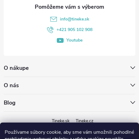
ä
t
info
@
tineke.sk
i
+421 905 102 908
Youtube
e
O nákupe
O nás
Blog
Tineke.sk
Tineke.cz
Používame súbory cookie, aby sme vám umožnili pohodlné